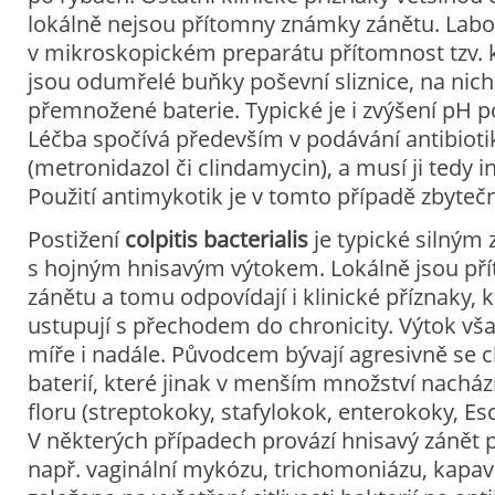
lokálně nejsou přítomny známky zánětu. Labora
v mikroskopickém preparátu přítomnost tzv. k
jsou odumřelé buňky poševní sliznice, na nich
přemnožené baterie. Typické je i zvýšení pH p
Léčba spočívá především v podávání antibiot
(metronidazol či clindamycin), a musí ji tedy i
Použití antimykotik je v tomto případě zbyteč
Postižení
colpitis bacterialis
je typické silným
s hojným hnisavým výtokem. Lokálně jsou p
zánětu a tomu odpovídají i klinické příznaky, 
ustupují s přechodem do chronicity. Výtok vš
míře i nadále. Původcem bývají agresivně se 
baterií, které jinak v menším množství nachá
floru (streptokoky, stafylokok, enterokoky, Esc
V některých případech provází hnisavý zánět p
např. vaginální mykózu, trichomoniázu, kapavk