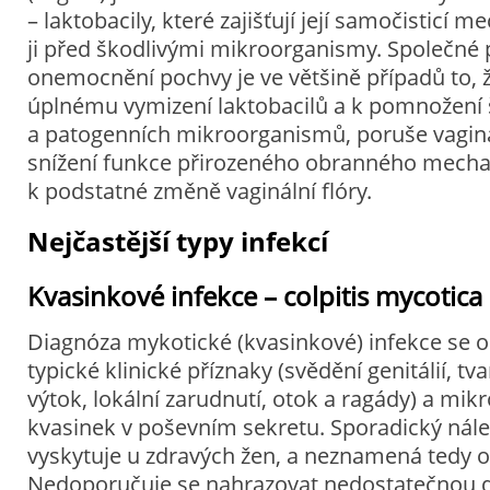
– laktobacily, které zajišťují její samočisticí
ji před škodlivými mikroorganismy. Společné p
onemocnění pochvy je ve většině případů to, ž
úplnému vymizení laktobacilů a k pomnožení 
a patogenních mikroorganismů, poruše vaginá
snížení funkce přirozeného obranného mecha
k podstatné změně vaginální flóry.
Nejčastější typy infekcí
Kvasinkové infekce – colpitis mycotica
Diagnóza mykotické (kvasinkové) infekce se 
typické klinické příznaky (svědění genitálií, tv
výtok, lokální zarudnutí, otok a ragády) a mik
kvasinek v poševním sekretu. Sporadický nále
vyskytuje u zdravých žen, a neznamená tedy
Nedoporučuje se nahrazovat nedostatečnou d