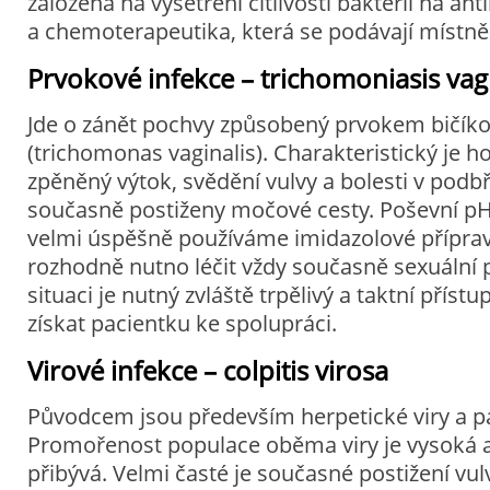
založena na vyšetření citlivosti bakterií na ant
a chemoterapeutika, která se podávají místně
Prvokové infekce – trichomoniasis vagi
Jde o zánět pochvy způsobený prvokem bičí
(trichomonas vaginalis). Charakteristický je ho
zpěněný výtok, svědění vulvy a bolesti v podbř
současně postiženy močové cesty. Poševní pH 
velmi úspěšně používáme imidazolové přípravky
rozhodně nutno léčit vždy současně sexuální p
situaci je nutný zvláště trpělivý a taktní přístu
získat pacientku ke spolupráci.
Virové infekce – colpitis virosa
Původcem jsou především herpetické viry a p
Promořenost populace oběma viry je vysoká 
přibývá. Velmi časté je současné postižení vu