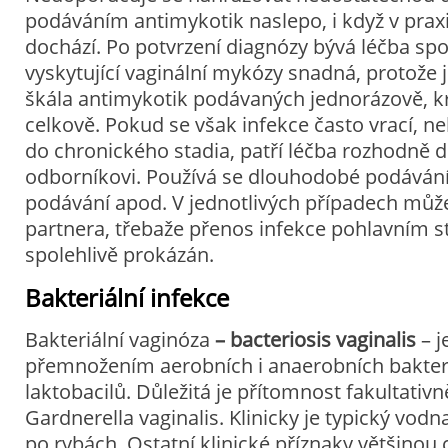
podáváním antimykotik naslepo, i když v prax
dochází. Po potvrzení diagnózy bývá léčba spo
vyskytující vaginální mykózy snadná, protože j
škála antimykotik podávaných jednorázově, kr
celkově. Pokud se však infekce často vrací, n
do chronického stadia, patří léčba rozhodně 
odborníkovi. Používá se dlouhodobé podávání 
podávání apod. V jednotlivých případech můž
partnera, třebaže přenos infekce pohlavním 
spolehlivě prokázán.
Bakteriální infekce
Bakteriální vaginóza
– bacteriosis vaginalis
– j
přemnožením aerobních i anaerobních bakteri
laktobacilů. Důležitá je přítomnost fakultativ
Gardnerella vaginalis. Klinicky je typický vodn
po rybách. Ostatní klinické příznaky většinou 