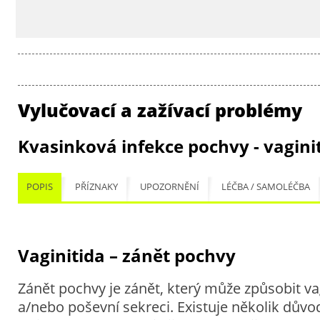
Vylučovací a zažívací problémy
Kvasinková infekce pochvy - vagini
POPIS
PŘÍZNAKY
UPOZORNĚNÍ
LÉČBA / SAMOLÉČBA
Vaginitida – zánět pochvy
Zánět pochvy je zánět, který může způsobit va
a/nebo poševní sekreci. Existuje několik důvod