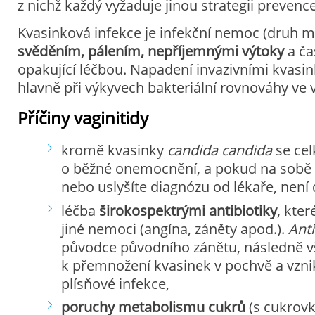
z nichž každý vyžaduje jinou strategii prevence
Kvasinková infekce je infekční nemoc (druh 
svěděním, pálením, nepříjemnými výtoky
a ča
opakující léčbou. Napadení invazivními kvasi
hlavně při výkyvech bakteriální rovnováhy ve 
Příčiny vaginitidy
kromě kvasinky
candida
candida
se cel
o běžné onemocnění, a pokud na sobě zj
nebo uslyšíte diagnózu od lékaře, není
léčba
širokospektrými antibiotiky
, kter
jiné nemoci (angína, záněty apod.).
Anti
původce původního zánětu, následně v
k přemnožení kvasinek v pochvě a vzn
plísňové infekce,
poruchy metabolismu cukrů
(s cukrovk