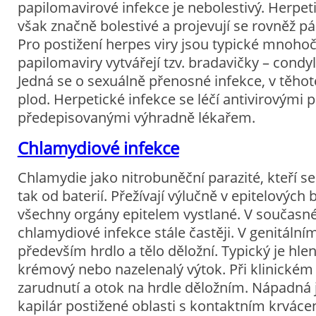
papilomavirové infekce je nebolestivý. Herpet
však značně bolestivé a projevují se rovněž p
Pro postižení herpes viry jsou typické mnoho
papilomaviry vytvářejí tzv. bradavičky – cond
Jedná se o sexuálně přenosné infekce, v těhote
plod. Herpetické infekce se léčí antivirovými p
předepisovanými výhradně lékařem.
Chlamydiové infekce
Chlamydie jako nitrobuněční parazité, kteří se o
tak od baterií. Přežívají výlučně v epitelových
všechny orgány epitelem vystlané. V současné
chlamydiové infekce stále častěji. V genitální
především hrdlo a tělo děložní. Typický je hle
krémový nebo nazelenalý výtok. Při klinickém 
zarudnutí a otok na hrdle děložním. Nápadná 
kapilár postižené oblasti s kontaktním krvácen