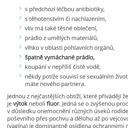
s předchozí léčbou antibiotiky,
s těhotenstvím či nachlazením,
vliv má také těsné oblečení,
prádlo z umělých materiálů,
vlhko v oblasti pohlavních orgánů,
špatně vymáchané prádlo,
koupání v nepříliš čisté vodě,
někdy potíže souvisí se sexuálním živo
máte nového partnera.
Jednou z nejčastějších obtíží, které přivádějí 
je
výtok
neboli
fluor
. Jedná se o zvýšenou pro
v důsledku onemocnění různých úseků rodide
poševního přes pochvu a dělohu až po vejcov
(vagína) je dominantně osídlena ochrannými