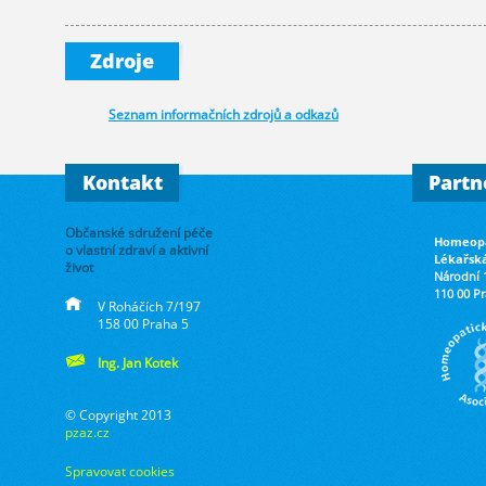
Medcom - Urgo
Pfizer CHC
Novartis s.r.o.
Merck spol. s.
Zdroje
Walmark, a.s.
Seznam informačních zdrojů a odkazů
Kontakt
Partn
Občanské sdružení péče
Homeopa
o vlastní zdraví a aktivní
Lékařsk
život
Národní 
110 00 P
V Roháčích 7/197
158 00 Praha 5
Ing. Jan Kotek
© Copyright 2013
pzaz.cz
Spravovat cookies