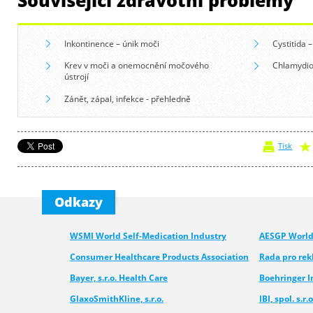
Inkontinence – únik moči
Cystitida 
Krev v moči a onemocnění močového
Chlamydio
ústrojí
Zánět, zápal, infekce - přehledně
Tisk
Odkazy
WSMI World Self-Medication Industry
AESGP World 
Consumer Healthcare Products Association
Rada pro re
Bayer, s.r.o. Health Care
Boehringer 
GlaxoSmithKline, s.r.o.
IBI, spol. s.r.o