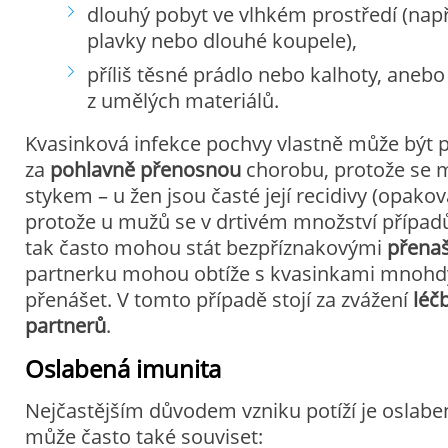
dlouhý pobyt ve vlhkém prostředí (nap
plavky nebo dlouhé koupele),
příliš těsné prádlo nebo kalhoty, aneb
z umělých materiálů.
Kvasinková infekce pochvy vlastně může být
za
pohlavně přenosnou
chorobu, protože se m
stykem – u žen jsou časté její recidivy (opakov
protože u mužů se v drtivém množství případů
tak často mohou stát bezpříznakovými
přenaš
partnerku mohou obtíže s kvasinkami mnohd
přenášet. V tomto případě stojí za zvážení
léč
partnerů
.
Oslabená imunita
Nejčastějším důvodem vzniku potíží je oslabe
může často také souviset: