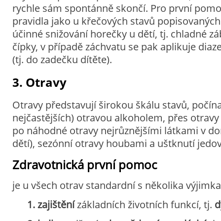
rychle sám spontánně skončí. Pro první pomoc
pravidla jako u křečových stavů popisovaných 
účinné snižování horečky u dětí, tj. chladné zá
čípky, v případě záchvatu se pak aplikuje dia
(tj. do zadečku dítěte).
3. Otravy
Otravy představují širokou škálu stavů, počína
nejčastějších) otravou alkoholem, přes otravy 
po náhodné otravy nejrůznějšími látkami v do
dětí), sezónní otravy houbami a uštknutí jedov
Zdravotnická první pomoc
je u všech otrav standardní s několika výjimk
1. zajištění
základních životních funkcí, tj.
d