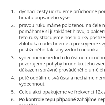
dýchací cesty udržujeme průchodné pom
hmatu popsaného výše,
pravou ruku máme položenou na čele 
pomáháme si jí zaklánět hlavu, a palc
této ruky stlačujeme nosní dírky postiž
zhluboka nadechneme a překryjeme svý
postiženého tak, aby vzduch neunikal,
vydechneme vzduch do úst nemocného 
pozorujeme pohyby hrudníku. Jeho zved
důkazem správně prováděného umělého
poté oddálíme svá ústa a necháme ne
vydechnout.
Celou akci opakujeme ve frekvenci 12x 
Po kontrole tepu případně zahájíme ne