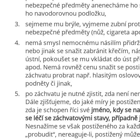
nebezpečné předměty anenecháme ho s
ho navodorovnou podložku,
sejmeme mu brýle, vyjmeme zubní pro
nebezpečné předměty (nůž, cigareta apo
nemá smysl nemocnému násilím přidržo
nebo jinak se snažit zabránit křečím, nás
ústní, pokoušet se mu vkládat do úst 
apod. Nemá rovněž cenu snažit se posti
záchvatu probrat např. hlasitým oslovo
podněty či jinak,
po záchvatu je nutné zjistit, zda není 
Dále zjišťujeme, do jaké míry je postižen
zda je schopen říci své
jméno, kdy se nar
se léčí se záchvatovými stavy, případně 
Nesnažíme se však postiženého za kaž
„probudit“, nereaguje-li, postižený můž