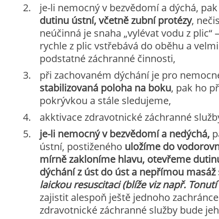
je-li nemocný v bezvědomí a dýchá, pak
dutinu ústní, včetně zubní protézy
, neči
neúčinná je snaha „vylévat vodu z plic“ 
rychle z plic vstřebává do oběhu a velmi
podstatné záchranné činnosti,
při zachovaném dýchání je pro nemoc
stabilizovaná poloha na boku
, pak ho p
pokrývkou a stále sledujeme,
akktivace zdravotnické záchranné služb
je-li nemocný v bezvědomí a nedýchá,
p
ústní, postiženého
uložíme do vodorovn
mírně zakloníme hlavu, otevřeme dutinu
dýchání z úst do úst
a
nepřímou masáž 
laickou resuscitaci (blíže viz např. Tonutí
zajistit alespoň ještě jednoho zachránce
zdravotnické záchranné služby bude je