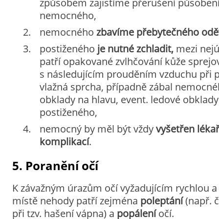
způsobem zajistíme přerušení působení
nemocného,
nemocného
zbavíme přebytečného odě
postiženého
je nutné zchladit,
mezi nejú
patří opakované zvlhčování kůže sprej
s následujícím prouděním vzduchu při p
vlažná sprcha, případně zábal nemocné
obklady na hlavu, event. ledové obklady
postiženého,
nemocný by měl být vždy
vyšetřen léka
komplikací
.
5. Poranění očí
K závažným úrazům očí vyžadujícím rychlou 
místě nehody patří zejména
poleptání
(např. č
při tzv. hašení vápna) a
popálení
očí.