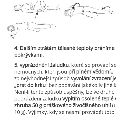
4. Dalším ztrátám tělesné teploty bráníme
pokrývkami,
5. vyprázdnění žaludku
, které se provádí s
nemocných, kteří jsou
při plném vědomí...
za nejvhodnější způsob
vyvolání zvracení
j
„
prst do krku
“ bez podávání jakékoliv jiné 
Není-li tento způsob úspěšný, lze ve druhé
podráždění žaludku
vypitím osolené teplé
zhruba 50 g práškového živočišného uhlí
(
10 g). Výjimky, kdy se nesmí provádět tot