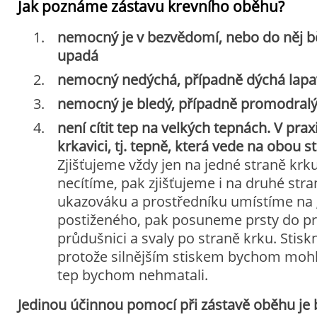
Jak poznáme zástavu krevního oběhu?
nemocný je v bezvědomí, nebo do něj 
upadá
nemocný nedýchá, případně dýchá lapa
nemocný je bledý, případně promodral
není cítit tep na velkých tepnách. V praxi
krkavici, tj. tepně, která vede na obou s
Zjišťujeme vždy jen na jedné straně krku
necítíme, pak zjišťujeme i na druhé stra
ukazováku a prostředníku umístíme na 
postiženého, pak posuneme prsty do p
průdušnici a svaly po straně krku. Stisk
protože silnějším stiskem bychom mohli
tep bychom nehmatali.
Jedinou účinnou pomocí při zástavě oběhu je