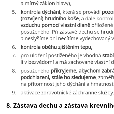
a mírný záklon hlavy),
kontrola dýchání
, která se provádí
pozo
(rozvíjení) hrudního koše,
a dále kontro
vzduchu pomocí vlastní dlaně
přiložené
postiženého. Při zástavě dechu se hrud
a neslyšíme ani necítíme vydechovaný 
kontrola oběhu zjištěním tepu,
pro uložení postiženého je vhodná
stab
li v bezvědomí a má zachované vlastní d
postiženého
přikryjeme, abychom zabrán
podchlazení, stále ho sledujeme
, zaměř
na přítomnost jeho dýchání a hmatnost
aktivace zdravotnické záchranné služby.
8. Zástava dechu a zástava krevní