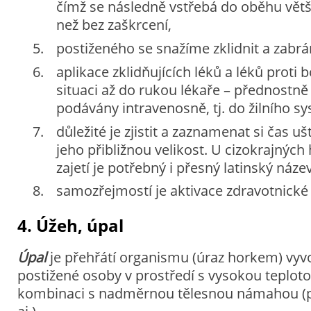
čímž se následně vstřebá do oběhu větš
než bez zaškrcení,
postiženého se snažíme zklidnit a zabr
aplikace zklidňujících léků a léků proti bo
situaci až do rukou lékaře – přednostně 
podávány intravenosně, tj. do žilního sy
důležité je zjistit a zaznamenat si čas u
jeho přibližnou velikost. U cizokrajnýc
zajetí je potřebný i přesný latinský název
samozřejmostí je aktivace zdravotnické
4. Úžeh, úpal
Úpal
je přehřátí organismu (úraz horkem) vy
postižené osoby v prostředí s vysokou teploto
kombinaci s nadměrnou tělesnou námahou (pr