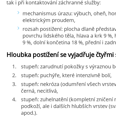
tak i při kontaktování záchranné služby:
mechanismus úrazu: výbuch, oheň, hork
elektrickým proudem,
rozsah postižení: plocha dlaně představ
povrchu lidského těla, hlava a krk 9 %,
9 %, dolní končetina 18 %, přední i zadn
Hloubka postižení se vyjadřuje čtyřmi 
stupeň: zarudnutí pokožky s výraznou bo
stupeň: puchýře, které intenzivně bolí,
stupeň: nekróza (odumření všech vrstev 
černá, necitlivá,
stupeň: zuhelnatění (kompletní zničení 
podkoží, ale i dalších hlubších vrstev (sv
apod.).