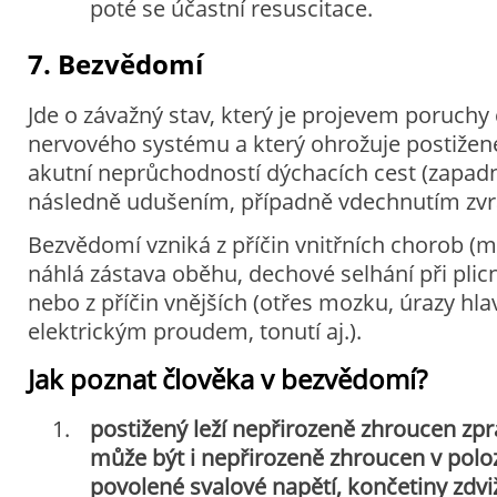
poté se účastní resuscitace.
7. Bezvědomí
Jde o závažný stav, který je projevem poruchy 
nervového systému a který ohrožuje postiže
akutní neprůchodností dýchacích cest (zapadn
následně udušením, případně vdechnutím zvr
Bezvědomí vzniká z příčin vnitřních chorob (
náhlá zástava oběhu, dechové selhání při pli
nebo z příčin vnějších (otřes mozku, úrazy hlav
elektrickým proudem, tonutí aj.).
Jak poznat člověka v bezvědomí?
postižený leží nepřirozeně zhroucen zpra
může být i nepřirozeně zhroucen v polo
povolené svalové napětí, končetiny zdv