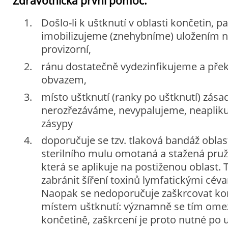
Zdravotnická první pomoc:
Došlo-li k uštknutí v oblasti končetin, p
imobilizujeme (znehybníme) uložením na
provizorní,
ránu dostatečně vydezinfikujeme a přek
obvazem,
místo uštknutí (ranky po uštknutí) zás
nerozřezáváme, nevypalujeme, neapliku
zásypy
doporučuje se tzv. tlaková bandáž oblasti
sterilního mulu omotaná a stažená pru
která se aplikuje na postiženou oblast.
zabránit šíření toxinů lymfatickými céva
Naopak se nedoporučuje zaškrcovat ko
místem uštknutí: významně se tím omez
končetině, zaškrcení je proto nutné po u