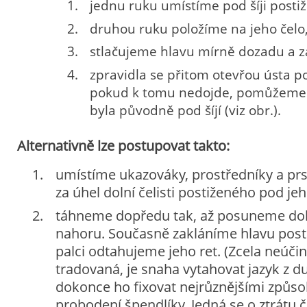
jednu ruku umístíme pod šíji posti
druhou ruku položíme na jeho čelo
stlačujeme hlavu mírně dozadu a za
zpravidla se přitom otevřou ústa p
pokud k tomu nedojde, pomůžeme s
byla původně pod šíjí (viz obr.).
Alternativně lze postupovat takto:
umístíme ukazováky, prostředníky a pr
za úhel dolní čelisti postiženého pod jeh
táhneme dopředu tak, až posuneme doln
nahoru. Současně zakláníme hlavu pos
palci odtahujeme jeho ret. (Zcela neúči
tradovaná, je snaha vytahovat jazyk z du
dokonce ho fixovat nejrůznějšími způso
probodení špendlíky. Jedná se o ztrátu