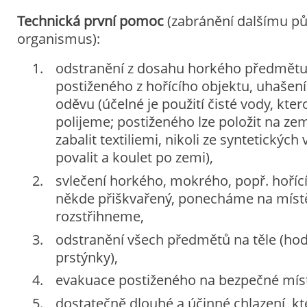
Technická první pomoc
(zabránění dalšímu pů
organismus):
odstranění z dosahu horkého předmětu
postiženého z hořícího objektu, uhašení
oděvu (účelné je použití čisté vody, kte
polijeme; postiženého lze položit na ze
zabalit textiliemi, nikoli ze syntetických
povalit a koulet po zemi),
svlečení horkého, mokrého, popř. hořící
někde přiškvařený, ponecháme na míst
rozstřihneme,
odstranění všech předmětů na těle (hodi
prstýnky),
evakuace postiženého na bezpečné mís
dostatečně dlouhé a účinné chlazení, k