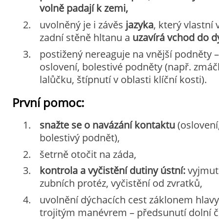
volně padají k zemi,
uvolněný je i závěs
jazyka
, který vlastn
zadní stěně hltanu a
uzavírá vchod do d
postižený nereaguje na vnější podněty –
oslovení, bolestivé podněty (např. zmáč
lalůčku, štípnutí v oblasti klíční kosti).
První pomoc:
snažte se o navázání kontaktu
(oslovení
bolestivý podnět),
šetrně otočit na záda,
kontrola a vyčistění dutiny ústní:
vyjmutí
zubních protéz, vyčistění od zvratků,
uvolnění dýchacích cest záklonem hlavy 
trojitým manévrem – předsunutí dolní čel