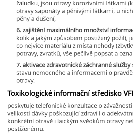
žaludku, jsou otravy korozivními látkami (k
otravy saponáty a pěnivými látkami, u nichž
pěny a dušení,
6. zajištění maximálního množství informac
kolik a jakým způsobem postižený požil), je
co nejvíce materiálu z místa nehody (zbytky
potravy, zvratků, vše pečlivě popsat a označ
7. aktivace zdravotnické záchranné služby
stavu nemocného a informacemi o pravd
otravy.
Toxikologické informační středisko
VF
poskytuje telefonické konzultace o závažnosti 
velikosti dávky poškozující zdraví i o adekvátn
konkrétní otravě i laickým svědkům otravy 
postiženému.