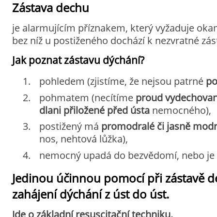
Zástava dechu
je alarmujícím příznakem, který vyžaduje oka
bez níž u postiženého dochází k nezvratné zá
Jak poznat zástavu dýchání?
pohledem (zjistíme, že nejsou patrné
po
pohmatem (necítíme
proud vydechova
dlani přiložené před ústa
nemocného),
postižený má
promodralé či jasně modré
nos, nehtová lůžka),
nemocný upadá do bezvědomí, nebo je 
Jedinou účinnou pomocí při zástavě d
zahájení dýchání z úst do úst.
Jde o základní resuscitační techniku.