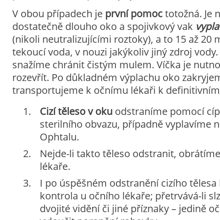
V obou případech je
první pomoc
totožná. Je 
dostatečně dlouho oko a spojivkový vak
vypla
(nikoli neutralizujícími roztoky), a to 15 až 20 m
tekoucí voda, v nouzi jakýkoliv jiný zdroj vod
snažíme chránit čistým mulem. Víčka je nutno 
rozevřít. Po důkladném výplachu oko zakryj
transportujeme k očnímu lékaři k definitivním
Cizí těleso v oku
odstraníme pomocí cí
sterilního obvazu, případně vyplavíme 
Ophtalu.
Nejde-li takto těleso odstranit, obrátím
lékaře.
I po úspěšném odstranění cizího tělesa
kontrola u očního lékaře; přetrvává-li slz
dvojité vidění či jiné příznaky – jedině 