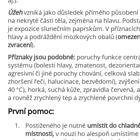
aj.).
Úžeh
vzniká jako důsledek přímého působení
na nekryté části těla, zejména na hlavu. Pods
je expozice slunečním paprskům. V příznacíc
hlavy a podráždění mozkových obalů (
omezené
zvracení
).
Příznaky jsou podobné:
poruchy funkce centr
systému (bolesti hlavy, zmatenost, dezorienta
agresivní či jiné poruchy chování, celková slab
zhoršení řeči, halucinace, bezvědomí), zvýšení 
40 °C), horká, suchá kůže, zpravidla červená, a
a rovněž zrychlený tep a zrychlené povrchní d
První pomoc:
Postiženého je nutné
umístit do chladn
místnosti,
v nouzi ho alespoň umístíme d