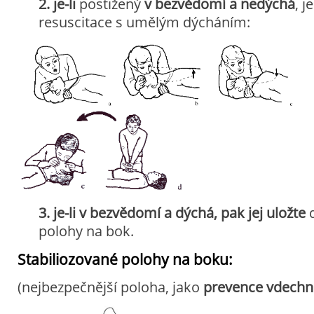
2. je-li
postižený
v bezvědomí a nedýchá
, 
resuscitace s umělým dýcháním:
3. je-li v bezvědomí a dýchá, pak jej uložte
d
polohy na bok.
Stabiliozované polohy na boku:
(nejbezpečnější poloha, jako
prevence vdechnu