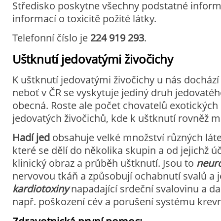
Středisko poskytne všechny podstatné infor
informací o toxicitě požité látky.
Telefonní číslo je
224 919 293
.
Uštknutí jedovatými živočichy
K uštknutí jedovatými živočichy u nás dochází
neboť v ČR se vyskytuje jediný druh jedovatéh
obecná. Roste ale počet chovatelů exotických 
jedovatých živočichů, kde k uštknutí rovněž mů
Hadí jed
obsahuje velké množství různých láte
které se dělí do několika skupin a od jejichž úč
klinický obraz a průběh uštknutí. Jsou to
neur
nervovou tkáň a způsobují ochabnutí svalů a j
kardiotoxiny
napadající srdeční svalovinu a dal
např. poškození cév a porušení systému krevn