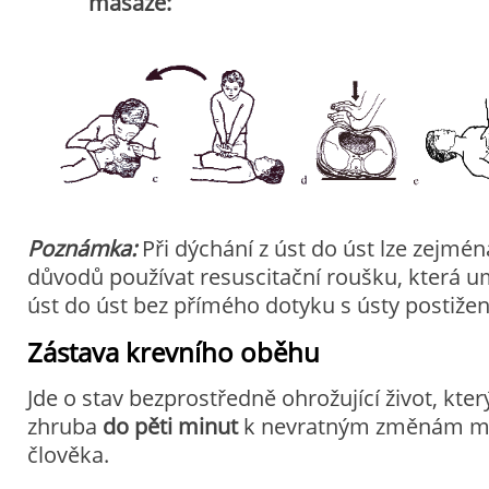
masáže:
Poznámka:
Při dýchání z úst do úst lze zejmén
důvodů používat resuscitační roušku, která u
úst do úst bez přímého dotyku s ústy postiže
Zástava krevního oběhu
Jde o stav bezprostředně ohrožující život, kt
zhruba
do pěti minut
k nevratným změnám mo
člověka.