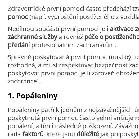
Zdravotnické první pomoci často předchází tz
pomoc
(např. vyproštění postiženého z vozidla
Nedílnou součástí první pomoci je i
aktivace 
záchranné služby
a rovněž
péče o postiženéh
předání
profesionálním záchranářům.
Správně poskytovaná první pomoc musí být úč
rozhodná, a musí respektovat bezpečnost zac
poskytovat první pomoc, je-li zároveň ohrožen 
zachránce).
1. Popáleniny
Popáleniny patří k jedněm z nejzávažnějších ú
poskytnutá první pomoc často velmi snižuje r
popálení, a tím i následné poškození. Závažno
řada
faktorů
, které jsou
důležité
jak při posky