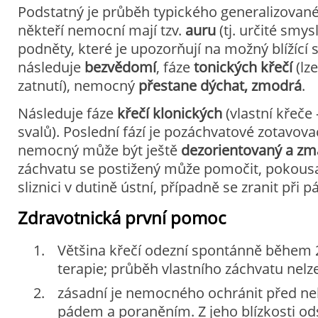
Podstatný je průběh typického generalizované
někteří nemocní mají tzv.
auru
(tj. určité smy
podněty, které je upozorňují na možný blížící 
následuje
bezvědomí
, fáze
tonických křečí
(lz
zatnutí), nemocný
přestane dýchat, zmodrá
.
Následuje fáze
křečí klonických
(vlastní křeče
svalů). Poslední fází je pozáchvatové zotavova
nemocný může být ještě
dezorientovaný a zm
záchvatu se postižený může pomočit, pokousa
sliznici v dutině ústní, případně se zranit při 
Zdravotnická první pomoc
Většina křečí odezní spontánně během 2
terapie; průběh vlastního záchvatu nelze 
zásadní je nemocného ochránit před n
pádem a poraněním. Z jeho blízkosti o