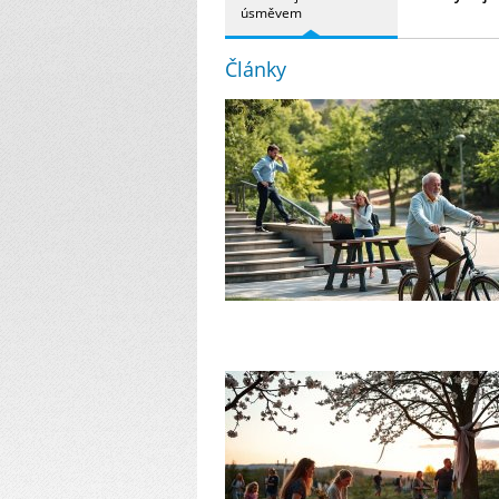
úsměvem
sluncem.…
Články
Běžné nemoci