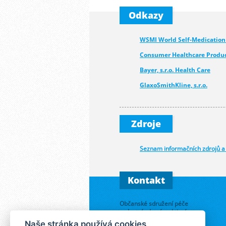
Odkazy
WSMI World Self-Medication
Consumer Healthcare Produc
Bayer, s.r.o. Health Care
GlaxoSmithKline, s.r.o.
Medcom - Urgo
Novartis s.r.o.
Zdroje
Walmark, a.s.
Seznam informačních zdrojů a
Kontakt
Občanské sdružení péče
o vlastní zdraví a aktivní
život
Naše stránka používá cookies