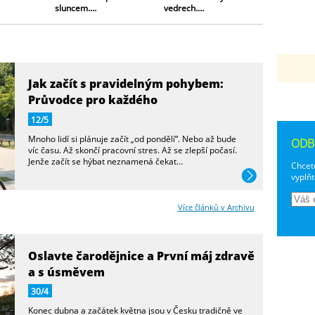
vedrech.…
estrogenu a…
pravidel
<
>
Jak začít s pravidelným pohybem:
Průvodce pro každého
12/5
Mnoho lidí si plánuje začít „od pondělí“. Nebo až bude
ODB
víc času. Až skončí pracovní stres. Až se zlepší počasí.
Jenže začít se hýbat neznamená čekat…
Chcete
vyplňt
Více článků v Archivu
Oslavte čarodějnice a První máj zdravě
a s úsměvem
30/4
Konec dubna a začátek května jsou v Česku tradičně ve