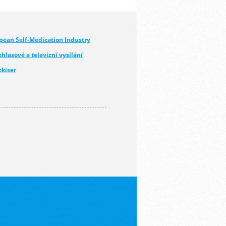
ean Self-Medication Industry
hlasové a televizní vysílání
ckiser
all, s.r.o.
.