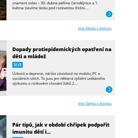
znamení oslav – 30. dubna pálíme čarodějnice a 1.
května slavíme lásku pod rozkvetlou třešní.…
více
Více článků v Archivu
Dopady protiepidemických opatření na
děti a mládež
31/3
Úzkosti a deprese, nárůst závislostí na mobilu, PC a
sociálních sítích. To jsou jen některá zjištění unikátního
výzkumu o rizikovém chování žáků 2.…
více
Více článků v Archivu
Pár tipů, jak v období chřipek podpořit
imunitu dětí i…