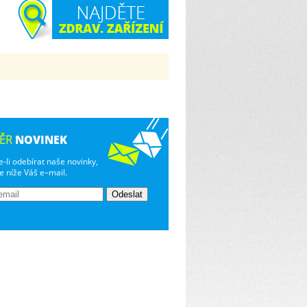
ným…
NOVINEK
ĚR
-li odebírat naše novinky,
e níže Váš e–mail.