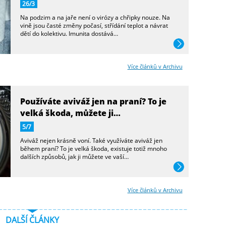
26/3
Na podzim a na jaře není o virózy a chřipky nouze. Na
vině jsou časté změny počasí, střídání teplot a návrat
dětí do kolektivu. Imunita dostává…
více
Více článků v Archivu
Používáte aviváž jen na praní? To je
velká škoda, můžete ji…
5/7
Aviváž nejen krásně voní. Také využíváte aviváž jen
během praní? To je velká škoda, existuje totiž mnoho
dalších způsobů, jak ji můžete ve vaší…
více
Více článků v Archivu
DALŠÍ ČLÁNKY