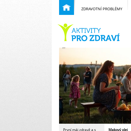
ZDRAVOTNÍ PROBLÉMY
Běžné nemoci
rvní
máj
dravě
a
s
směvem
Domů
První máj zdravě a s
Makový olej
Chraňte děti