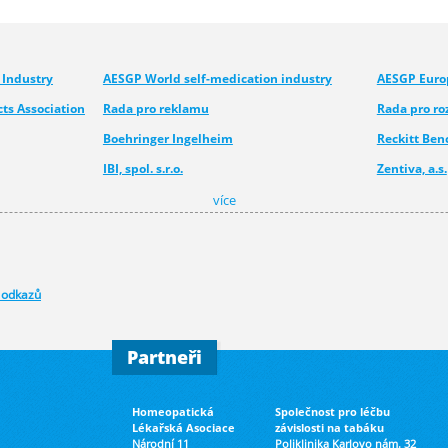
 Industry
AESGP World self-medication industry
AESGP Europ
ts Association
Rada pro reklamu
Rada pro roz
více
Boehringer Ingelheim
Reckitt Ben
IBI, spol. s.r.o.
Zentiva, a.s.
Pfizer CHC
Wyeth Whiteh
více
Merck spol. s.r.o.
Sandoz, s.r.o
 odkazů
Partneři
Homeopatická
Společnost pro léčbu
Lékařská Asociace
závislosti na tabáku
Národní 11
Poliklinika Karlovo nám. 32