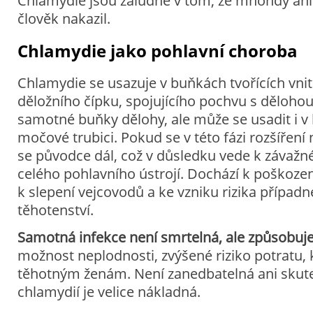
Chlamydie jsou záludné v tom, že mnohdy ani 
člověk nakazil.
Chlamydie jako pohlavní choroba
Chlamydie se usazuje v buňkách tvořících vnit
děložního čípku, spojujícího pochvu s dělohou
samotné buňky dělohy, ale může se usadit i 
močové trubici. Pokud se v této fázi rozšíření 
se původce dál, což v důsledku vede k závaž
celého pohlavního ústrojí. Dochází k poškození
k slepení vejcovodů a ke vzniku rizika přípa
těhotenství.
Samotná infekce není smrtelná, ale způsobuj
možnost neplodnosti, zvýšené riziko potratu, k
těhotným ženám. Není zanedbatelná ani skute
chlamydií je velice nákladná.