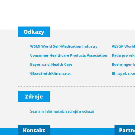
Odkazy
WSMI World Self-Medication Industry
AESGP World 
Consumer Healthcare Products Association
Rada pro re
Bayer, s.r.o. Health Care
Boehringer 
GlaxoSmithKline, s.r.o.
IBI, spol. s.r.o
Medcom - Urgo
Pfizer CHC
Novartis s.r.o.
Merck spol. s.
Zdroje
Walmark, a.s.
Seznam informačních zdrojů a odkazů
Kontakt
Partn