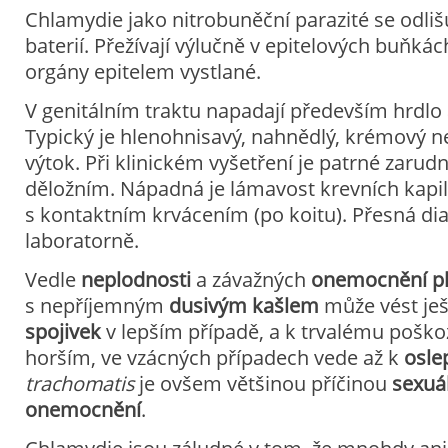
Chlamydie jako nitrobuněční parazité se odlišuj
baterií. Přežívají výlučně v epitelových buňká
orgány epitelem vystlané.
V genitálním traktu napadají především hrdlo a
Typický je hlenohnisavý, nahnědlý, krémový n
výtok. Při klinickém vyšetření je patrné zarudn
děložním. Nápadná je lámavost krevních kapil
s kontaktním krvácením (po koitu). Přesná di
laboratorně.
Vedle
neplodnosti
a závažných
onemocnění pl
s nepříjemným
dusivým kašlem
může vést ješ
spojivek
v lepším případě, a k trvalému poško
horším, ve vzácných případech vede až k
osle
trachomatis
je ovšem většinou příčinou
sexuá
onemocnění
.