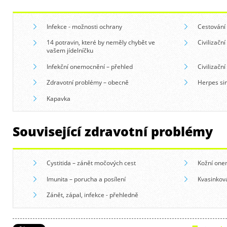
Infekce - možnosti ochrany
Cestování
14 potravin, které by neměly chybět ve
Civilizačn
vašem jídelníčku
Infekční onemocnění – přehled
Civilizační
Zdravotní problémy – obecně
Herpes si
Kapavka
Související zdravotní problémy
Cystitida – zánět močových cest
Kožní one
Imunita – porucha a posílení
Kvasinková
Zánět, zápal, infekce - přehledně