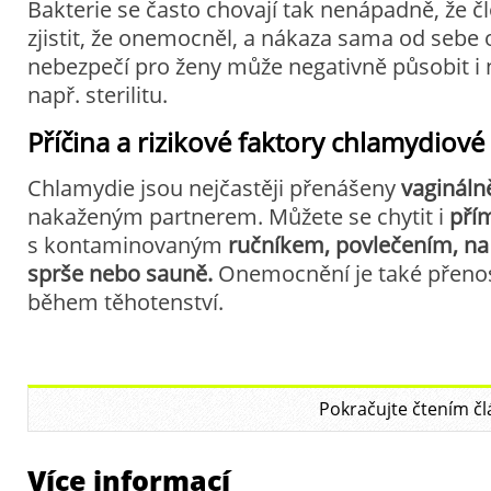
Bakterie se často chovají tak nenápadně, že č
zjistit, že onemocněl, a nákaza sama od sebe
nebezpečí pro ženy může negativně působit i 
např. sterilitu.
Příčina a rizikové faktory chlamydiové
Chlamydie jsou nejčastěji přenášeny
vagináln
nakaženým partnerem. Můžete se chytit i
pří
s
kontaminovaným
ručníkem, povlečením, na 
sprše nebo sauně
.
Onemocnění je také přenos
během těhotenství.
Pokračujte čtením čl
Více informací