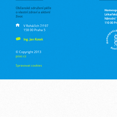
Občanské sdružení péče
Homeopa
o vlastní zdraví a aktivní
Lékařsk
život
Národní 
110 00 P
V Roháčích 7/197
158 00 Praha 5
Ing. Jan Kotek
© Copyright 2013
pzaz.cz
Spravovat cookies