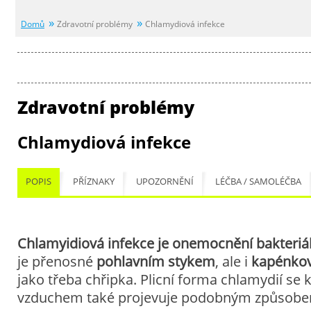
Domů
Zdravotní problémy
Chlamydiová infekce
Zdravotní problémy
Chlamydiová infekce
POPIS
PŘÍZNAKY
UPOZORNĚNÍ
LÉČBA / SAMOLÉČBA
Chlamyidiová infekce
je
onemocnění bakteriá
je přenosné
pohlavním stykem
, ale i
kapénkov
jako třeba chřipka. Plicní forma chlamydií se 
vzduchem také projevuje podobným způsobe