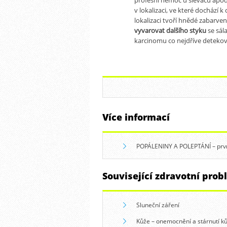
v lokalizaci, ve které dochází 
lokalizaci tvoří hnědé zabarve
vyvarovat dalšího styku
se sál
karcinomu co nejdříve detekov
Více informací
POPÁLENINY A POLEPTÁNÍ – prv
Související zdravotní pro
Sluneční záření
Kůže – onemocnění a stárnutí k