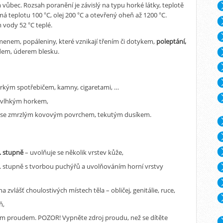
bec. Rozsah poranění je závislý na typu horké látky, teplotě
má teplotu 100 °C, olej 200 °C a otevřený oheň až 1200 °C.
 vody 52 °C teplé.
enem, popáleniny, které vznikají třením či dotykem,
poleptání,
dem, úderem blesku.
kým spotřebičem, kamny, cigaretami, …
 vlhkým horkem,
se zmrzlým kovovým povrchem, tekutým dusíkem.
. stupně
– uvolňuje se několik vrstev kůže,
. stupně s tvorbou puchýřů a uvolňováním horní vrstvy
 zvlášť choulostivých místech těla – obličej, genitálie, ruce,
ň,
ckým proudem. POZOR! Vypněte zdroj proudu, než se dítěte