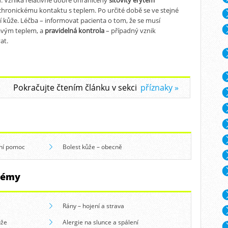
k chronickému kontaktu s teplem. Po určité době se ve stejné
ní kůže. Léčba – informovat pacienta o tom, že se musí
avým teplem, a
pravidelná kontrola
– případný vznik
at.
Pokračujte čtením článku v sekci
příznaky
ní pomoc
Bolest kůže – obecně
blémy
Rány – hojení a strava
ůže
Alergie na slunce a spálení