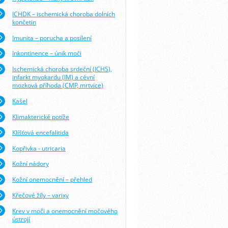
ICHDK – ischemická choroba dolních
končetin
Imunita – porucha a posílení
Inkontinence – únik moči
Ischemická choroba srdeční (ICHS),
infarkt myokardu (IM) a cévní
mozková příhoda (CMP, mrtvice)
Kašel
Klimakterické potíže
Klíšťová encefalitida
Kopřivka - utricaria
Kožní nádory
Kožní onemocnění – přehled
Křečové žíly – varixy
Krev v moči a onemocnění močového
ústrojí