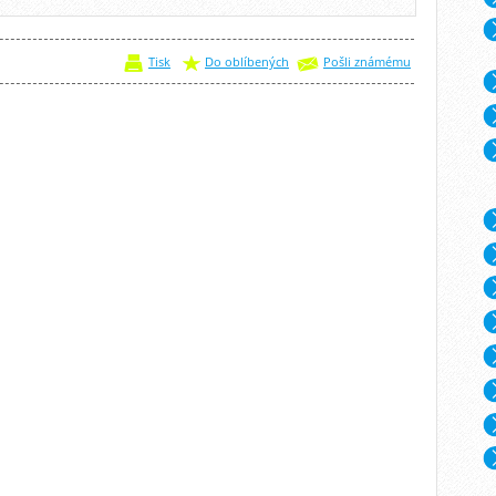
Tisk
Do oblíbených
Pošli známému