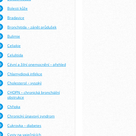
Bolesti kůže
Bradavice
Bronchitida – zánět průdušek
Bulimie
Celiakie
Celulitida
Cévní a žilní onemocnění – přehled
Chlamydiová infekce
Cholesterol – vysoký
CHOPN – chronická bronchiální
obstrukce
Chřipka
Chronický únavový syndrom
Cukrovka – diabetes
Cysty na vaječnících