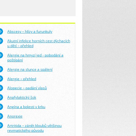
Abscesy – hlízy a furunkuly
Akutní infekce horních cest dýchacích
u dětí – přehled
Alergie na hmyzí jed - pobodání a
poštípání
Alergie na slunce a spálení
Alergie – přehled
Alopecie – padání vlasů
Anafylaktický šok
Angína a bolesti v krku
Anorexie
Artritida – zánět kloubů většinou
revmatického původu