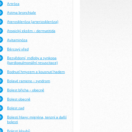
Artróza
Astma bronchiale
Ateroskleróza (arterioskleróza)
Atopický ekzém – dermatitida
Avitaminóza
Bércový vřed
Bezvědomí, mdloby a synkopa
(kardiopulmonální resuscitace)
Bodnutí hmyzem a kousnutí hadem
Bolavé rameno – syndrom
Bolest břicha – obecně
Bolest obecně
Bolest zad
Bolesti hlavy: migréna, tenzní a další
bolesti
Bolesti kloubů