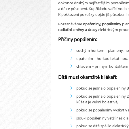
dokonce druhým nejčastějším poraněním vů
a délce působení. Kupříkladu vařící voda 
K poškození pokožky dojde již působením
Rozeznáváme
opařeniny, popáleniny
plam
radiační změny a úrazy
elektrickým prou
Příčiny popálenin:
suchým horkem – plameny, hor
opařením – horkou tekutinou,
chladem – přímým kontaktem 
Dítě musí okamžitě k lékaři:
pokud se jedná o popáleniny
3
pokud se jedná o popáleniny 2
kůže a je velmi bolestivé,
pokud se popáleniny vyskytly na
jsou-li popáleniny větší než dla
pokud se dítě spálilo elektri