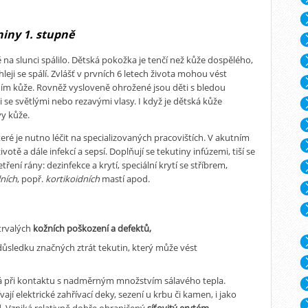
iny 1. stupně
 na slunci spálilo. Dětská pokožka je tenčí než kůže dospělého,
i se spálí. Zvlášť v prvních 6 letech života mohou vést
ím kůže. Rovněž vysloveně ohrožené jsou děti s bledou
se světlými nebo rezavými vlasy. I když je dětská kůže
vy kůže.
ré je nutno léčit na specializovaných pracovištích. V akutním
tě a dále infekcí a sepsí. Doplňují se tekutiny infúzemi, tiší se
etření rány: dezinfekce a krytí, speciální krytí se stříbrem,
lních
, popř.
kortikoidních
mastí apod.
trvalých
kožních poškození a defektů
,
důsledku značných ztrát tekutin, který může vést
á při kontaktu s nadměrným množstvím sálavého tepla.
vají elektrické zahřívací deky, sezení u krbu či kamen, i jako
. Vzniká relativně dobře ohraničený
síťovitý erytém