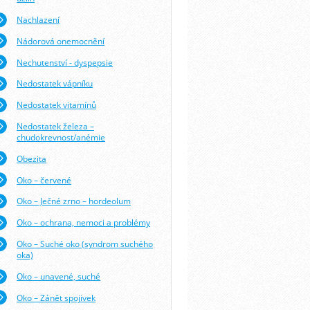
Nachlazení
Nádorová onemocnění
Nechutenství - dyspepsie
Nedostatek vápníku
Nedostatek vitamínů
Nedostatek železa –
chudokrevnost/anémie
Obezita
Oko – červené
Oko – Ječné zrno – hordeolum
Oko – ochrana, nemoci a problémy
Oko – Suché oko (syndrom suchého
oka)
Oko – unavené, suché
Oko – Zánět spojivek