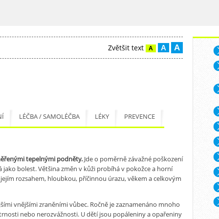
y
A
Zvětšit text
A
A
Í
LÉČBA / SAMOLÉČBA
LÉKY
PREVENCE
měřenými tepelnými podněty
.
Jde o poměrně závažné poškození
 jako bolest. Většina změn v kůži probíhá v pokožce a horní
a jejím rozsahem, hloubkou, příčinnou úrazu, věkem a celkovým
ějšími vnějšími zraněními vůbec. Ročně je zaznamenáno mnoho
trnosti nebo nerozvážnosti. U dětí jsou popáleniny a opařeniny