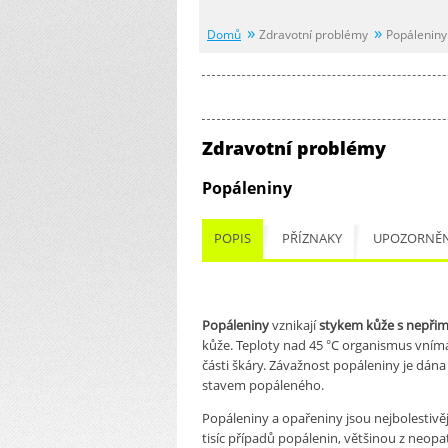
Domů
Zdravotní problémy
Popálenin
Zdravotní problémy
Popáleniny
POPIS
PŘÍZNAKY
UPOZORNĚN
Popáleniny
vznikají
stykem kůže s nepři
kůže. Teploty nad 45 °C organismus vnímá
části škáry. Závažnost popáleniny je dán
stavem popáleného.
Popáleniny a opařeniny jsou nejbolestiv
tisíc případů popálenin, většinou z neopa