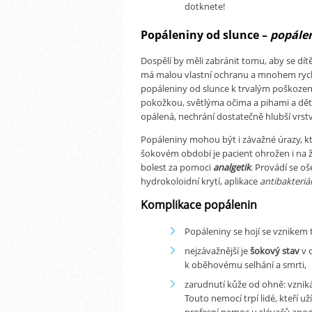
dotknete!
Popáleniny od slunce –
popálen
Dospělí by měli zabránit tomu, aby se dítě
má malou vlastní ochranu a mnohem rychlej
popáleniny od slunce k trvalým poškozen
pokožkou, světlýma očima a pihami a děti 
opálená, nechrání dostatečně hlubší vrst
Popáleniny mohou být i závažné úrazy, kte
šokovém období je pacient ohrožen i na živo
bolest za pomoci
analgetik
. Provádí se oš
hydrokoloidní krytí, aplikace
antibakteriá
Komplikace popálenin
Popáleniny se hojí se vznikem 
nejzávažnější je
šokový stav
v 
k oběhovému selhání a smrti,
zarudnutí kůže od ohně: vznik
Touto nemocí trpí lidé, kteří uží
profesní nemoc u slévačů apod