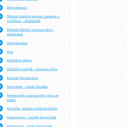
Dehydratace
Dětské infekční nemoci spojené s
vyrážkou – přehledně
Dětské infekční onemocnění –
přehledně
Divertikulóza
Dna
Dráždivé střevo
Dráždivý tračník – neuróza střev
Furunkl (furunkulus)
Gastritida – zánět žaludku
Hemeroidy a opruzeniny, krev ve
stolici
Horečka, teplota a febrilní křeče
Hypertenze – vysoký krevní tlak
Hypotenze – nízký krevní tlak