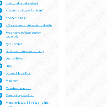
Krevní tlak a naše zdraví
Krvácení a zástava krvácení
Krvácení z nosu
Kůže – onemocnění a stárnutí kůže
Kvasinková infekce pochvy -
vaginitida
Kýla - hernia
Ledvinové a močové kameny
Letní chřipka
Lupy
Lymeská borelióza
Melanom
Menstruační potíže
Metabolický syndrom
Mononukleóza, EB viróza – zánět
uzlin