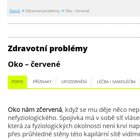
Domů
Zdravotní problémy
Oko - červené
Zdravotní problémy
Oko – červené
POPIS
PŘÍZNAKY
UPOZORNĚNÍ
LÉČBA / SAMOLÉČBA
Oko nám zčervená
, když se mu děje něco nep
nefyziologického. Spojivka má v sobě síť vlásečn
která za fyziologických okolností není krví na
přes průhledné stěny této kapilární sítě vidím