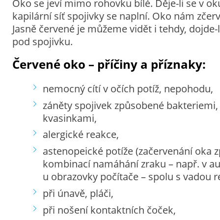
Oko se jeví mimo rohovku bílé. Děje-li se v ok
kapilární síť spojivky se naplní. Oko nám zčer
Jasně červené je můžeme vidět i tehdy, dojde-l
pod spojivku.
Červené oko – příčiny a příznaky:
nemocný cítí v očích potíž, nepohodu,
záněty spojivek způsobené bakteriemi,
kvasinkami,
alergické reakce,
astenopeické potíže (začervenání oka
kombinací namáhání zraku – např. v aut
u obrazovky počítače – spolu s vadou r
při únavě, pláči,
při nošení kontaktních čoček,