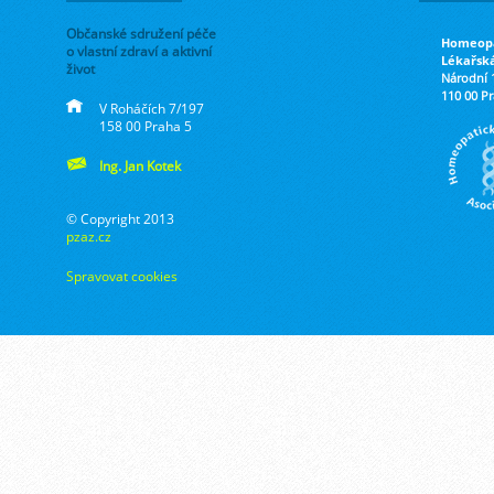
Občanské sdružení péče
Homeopa
o vlastní zdraví a aktivní
Lékařsk
život
Národní 
110 00 P
V Roháčích 7/197
158 00 Praha 5
Ing. Jan Kotek
© Copyright 2013
pzaz.cz
Spravovat cookies