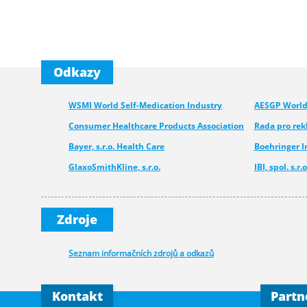
Odkazy
WSMI World Self-Medication Industry
AESGP World 
Consumer Healthcare Products Association
Rada pro re
Bayer, s.r.o. Health Care
Boehringer 
GlaxoSmithKline, s.r.o.
IBI, spol. s.r.o
Medcom - Urgo
Pfizer CHC
Novartis s.r.o.
Merck spol. s.
Zdroje
Walmark, a.s.
Seznam informačních zdrojů a odkazů
Kontakt
Partn