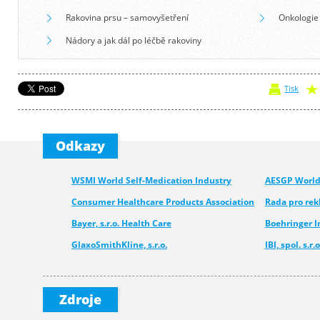
Rakovina prsu – samovyšetření
Onkologie
Nádory a jak dál po léčbě rakoviny
Tisk
Odkazy
WSMI World Self-Medication Industry
AESGP World 
Consumer Healthcare Products Association
Rada pro re
Bayer, s.r.o. Health Care
Boehringer 
GlaxoSmithKline, s.r.o.
IBI, spol. s.r.o
Medcom - Urgo
Pfizer CHC
Novartis s.r.o.
Merck spol. s.
Zdroje
Walmark, a.s.