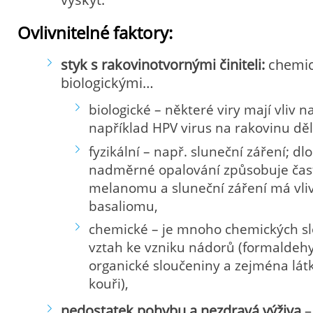
Ovlivnitelné faktory:
styk s rakovinotvornými činiteli:
chemick
biologickými…
biologické – některé viry mají vliv n
například HPV virus na rakovinu děl
fyzikální – např. sluneční záření; d
nadměrné opalování způsobuje čast
melanomu a sluneční záření má vliv 
basaliomu,
chemické – je mnoho chemických sl
vztah ke vzniku nádorů (formaldehy
organické sloučeniny a zejména lát
kouři),
nedostatek pohybu a nezdravá výživa
–