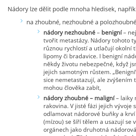
Nádory lze dělit podle mnoha hledisek, napřík
na zhoubné, nezhoubné a polozhoubné
nádory nezhoubné
–
benigní
– ne
tvořit metastázy. Nádory tohoto t
různou rychlostí a utlačují okolní 
lipomy či bradavice. I benigní ná
někdy životu nebezpečné, když j
jejich samotným růstem. „Benign
sice nemetastazují, ale zvýšením t
mohou člověka zabít,
nádory zhoubné – maligní
– laiky
rakovina. V jisté fázi jejich vývoje
odlamovat nádorové buňky a krví 
(mízou) se šíří tělem a usazují se 
orgánech jako druhotná nádorová l