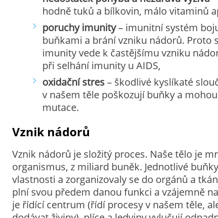
hodně tuků a bílkovin, málo vitaminů a
poruchy imunity
– imunitní systém boj
buňkami a brání vzniku nádorů. Proto 
imunity vede k častějšímu vzniku nádor
při selhání imunity u AIDS,
oxidační stres
– škodlivé kyslíkaté slouč
v našem těle poškozují buňky a mohou 
mutace.
Vznik nádorů
Vznik nádorů je složitý proces. Naše tělo je
organismus, z miliard buněk. Jednotlivé buňky 
vlastnosti a zorganizovaly se do orgánů a tkán
plní svou předem danou funkci a vzájemně na
je řídící centrum (řídí procesy v našem těle, 
dodávat živiny), plíce a ledviny vylučují odpadní