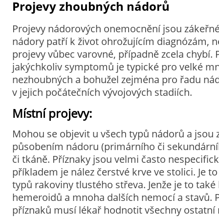
Projevy zhoubných nádorů
Projevy nádorových onemocnění jsou zákeřné
nádory patří k život ohrožujícím diagnózám, n
projevy vůbec varovné, případně zcela chybí. 
jakýchkoliv symptomů je typické pro velké m
nezhoubných a bohužel zejména pro řadu ná
v jejich počátečních vývojových stadiích.
Místní projevy:
Mohou se objevit u všech typů nádorů a jsou
působením nádoru (primárního či sekundárníh
či tkáně. Příznaky jsou velmi často nespecific
příkladem je nález čerstvé krve ve stolici. Je t
typů rakoviny tlustého střeva. Jenže je to také
hemeroidů a mnoha dalších nemocí a stavů. P
příznaků musí lékař hodnotit všechny ostatní 