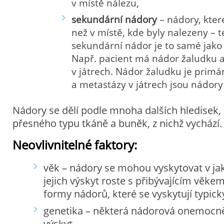
v místě nálezu,
sekundární nádory
– nádory, kter
než v místě, kde byly nalezeny – 
sekundární nádor je to samé jako
Např. pacient má nádor žaludku 
v játrech. Nádor žaludku je primá
a metastázy v játrech jsou nádory
Nádory se dělí podle mnoha dalších hledisek,
přesného typu tkáně a buněk, z nichž vychází.
Neovlivnitelné faktory:
věk – nádory se mohou vyskytovat v ja
jejich výskyt roste s přibývajícím věkem, 
formy nádorů, které se vyskytují typicky
genetika – některá nádorová onemocně
výskyt.