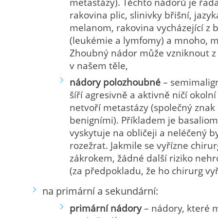
metastázy). Těchto nádorů je řada
rakovina plic, slinivky břišní, jazyk
melanom, rakovina vycházející z 
(leukémie a lymfomy) a mnoho, m
Zhoubný nádor může vzniknout z 
v našem těle,
nádory polozhoubné
– semimaligní
šíří agresivně a aktivně ničí okolní
netvoří metastázy (společný znak
benigními). Příkladem je basaliom,
vyskytuje na obličeji a neléčený b
rozežrat. Jakmile se vyřízne chiru
zákrokem, žádné další riziko nehr
(za předpokladu, že ho chirurg vyř
na primární a sekundární:
primární nádory
– nádory, které 