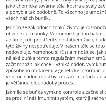
jako chemická továrna těla, kostra a svaly zabe
a pohyb a tak podobně. To všechno je umožně
všech našich buněk.
Jedním ze základních znaků života je rozmnožov
obecně i pro buňky. Vezmeme-li jednu bakteri
a dáme ji do prostředí s dostatkem živin, bud
tyto živiny nespotřebuje. V našem těle se to
nedovoluje, nemohou si růst a množit se, jak s
nějaká buňka těmto regulačním mechanism
začít množit jak chce – vzniká nádor. Vymknutí
způsobeno mutacemi v genetické informaci d
vznikne nádor, musí být mutací celá řada za 
je většinou dlouhodobý proces.
Jakmile se buňka vymkne kontrole a začne si d
se proti ní náš imunitní systém, který ji začne