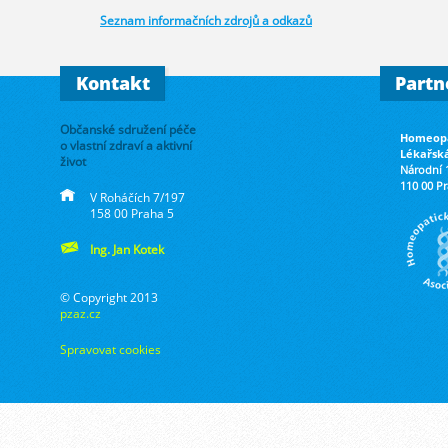
Seznam informačních zdrojů a odkazů
Kontakt
Partn
Občanské sdružení péče
Homeopa
o vlastní zdraví a aktivní
Lékařsk
život
Národní 
110 00 P
V Roháčích 7/197
158 00 Praha 5
Ing. Jan Kotek
© Copyright 2013
pzaz.cz
Spravovat cookies