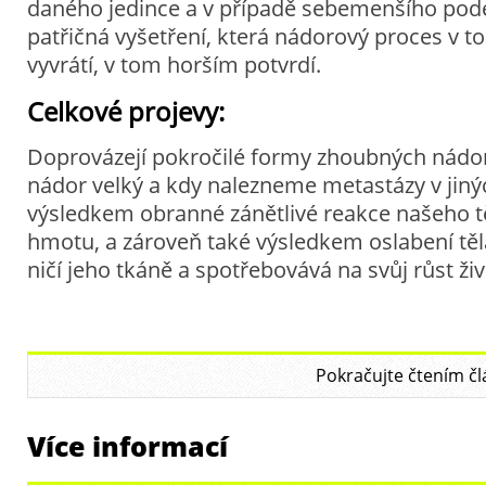
daného jedince a v případě sebemenšího pod
patřičná vyšetření, která nádorový proces v 
vyvrátí, v tom horším potvrdí.
Celkové projevy:
Doprovázejí pokročilé formy zhoubných nádor
nádor velký a kdy nalezneme metastázy v jiný
výsledkem obranné zánětlivé reakce našeho 
hmotu, a zároveň také výsledkem oslabení tě
ničí jeho tkáně a spotřebovává na svůj růst živ
Pokračujte čtením čl
Více informací