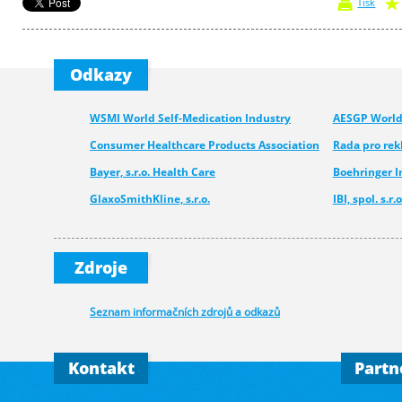
Tisk
Odkazy
WSMI World Self-Medication Industry
AESGP World 
Consumer Healthcare Products Association
Rada pro re
Bayer, s.r.o. Health Care
Boehringer 
GlaxoSmithKline, s.r.o.
IBI, spol. s.r.o
Medcom - Urgo
Pfizer CHC
Novartis s.r.o.
Merck spol. s.
Zdroje
Walmark, a.s.
Seznam informačních zdrojů a odkazů
Kontakt
Partn