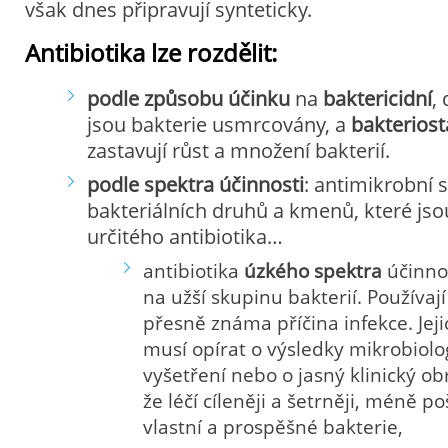
však dnes připravují synteticky.
Antibiotika lze rozdělit:
podle způsobu účinku
na
baktericidní
,
jsou bakterie usmrcovány, a
bakteriost
zastavují růst a množení bakterií.
podle spektra účinnosti
: antimikrobní 
bakteriálních druhů a kmenů, které jso
určitého antibiotika…
antibiotika
úzkého spektra
účinno
na užší skupinu bakterií. Používají
přesně známa příčina infekce. Jej
musí opírat o výsledky mikrobiol
vyšetření nebo o jasný klinický ob
že léčí cíleněji a šetrněji, méně po
vlastní a prospěšné bakterie,