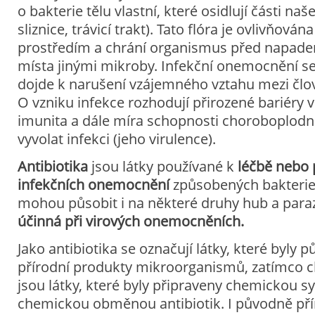
o bakterie tělu vlastní, které osidlují části naš
sliznice, trávicí trakt). Tato flóra je ovlivňován
prostředím a chrání organismus před napade
místa jinými mikroby. Infekční onemocnění se ro
dojde k narušení vzájemného vztahu mezi čl
O vzniku infekce rozhodují přirozené bariéry v
imunita a dále míra schopnosti choroboplod
vyvolat infekci (jeho virulence).
Antibiotika
jsou látky používané k
léčbě nebo 
infekčních onemocnění
způsobených bakterie
mohou působit i na některé druhy hub a para
účinná při virových onemocněních.
Jako antibiotika se označují látky, které byly 
přírodní produkty mikroorganismů, zatímco 
jsou látky, které byly připraveny chemickou 
chemickou obměnou antibiotik. I původně přír