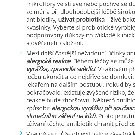
mikroflóry ve střevě nebo pochvě se d
zejména při dlouhodobější léčbě širok
antibiotiky,
užívat probiotika
– živé bak
kvasinky. Vyberte si probiotické výrobky
podporovány důkazy na základě klinic
a ověřeného složení.
Mezi další častější nežádoucí účinky ant
alergické reakce
. Během léčby se může 
vyrážka, zpravidla svědící
. V takovém př
léčbu ukončit a co nejdříve se domluvit
lékařem na dalším postupu. Pokud by s
pokračovalo, existuje zvýšené riziko, že
reakce bude zhoršovat. Některá antib
způsobit
alergickou vyrážku při souča
slunečního záření na kůži
.
Proto je nutn
užívání těchto antibiotik chránit před 
Vzácně se může objevit velice závažná