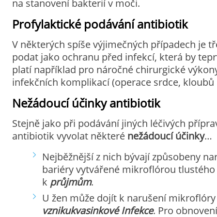
na stanovení bakterií v moči.
Profylaktické podávání antibiotik
V některých spíše výjimečných případech je t
podat jako ochranu před infekcí, která by tep
platí například pro náročné chirurgické výkon
infekčních komplikací (operace srdce, kloubů
Nežádoucí účinky antibiotik
Stejně jako při podávání jiných léčivých příp
antibiotik vyvolat některé
nežádoucí účinky
…
Nejběžnější z nich bývají způsobeny n
bariéry vytvářené mikroflórou tlustého
k
průjmům
.
U žen může dojít k narušení mikroflóry
vzniku
kvasinkové Infekce
. Pro obnoven