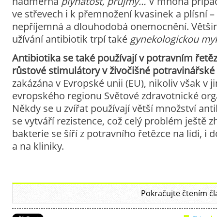
nadměrná
plynatost, průjmy…
V mnoha přípa
ve střevech i k přemnožení kvasinek a plísní –
nepříjemná a dlouhodobá onemocnění. Většin
užívání antibiotik trpí také
gynekologickou my
Antibiotika se také používají v potravním řetě
růstové stimulátory v živočišné potravinářské
zakázána v Evropské unii (EU), nikoliv však v j
evropského regionu Světové zdravotnické or
Někdy se u zvířat používají větší množství antibi
se vytváří rezistence, což celý problém ještě z
bakterie se šíří z potravního řetězce na lidi, i
a na kliniky.
Pokračujte čtením čl