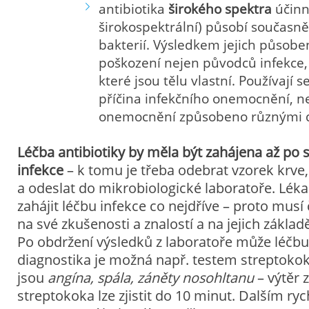
antibiotika
širokého spektra
účinno
širokospektrální) působí současn
bakterií. Výsledkem jejich působen
poškození nejen původců infekce, a
které jsou tělu vlastní. Používají s
příčina infekčního onemocnění, n
onemocnění způsobeno různými d
Léčba antibiotiky by měla být zahájena až po
infekce
– k tomu je třeba odebrat vzorek krve
a odeslat do mikrobiologické laboratoře. Léka
zahájit léčbu infekce co nejdříve – proto musí
na své zkušenosti a znalostí a na jejich základ
Po obdržení výsledků z laboratoře může léčbu 
diagnostika je možná např. testem streptokok
jsou
angína, spála, záněty nosohltanu
– výtěr 
streptokoka lze zjistit do 10 minut. Dalším ry