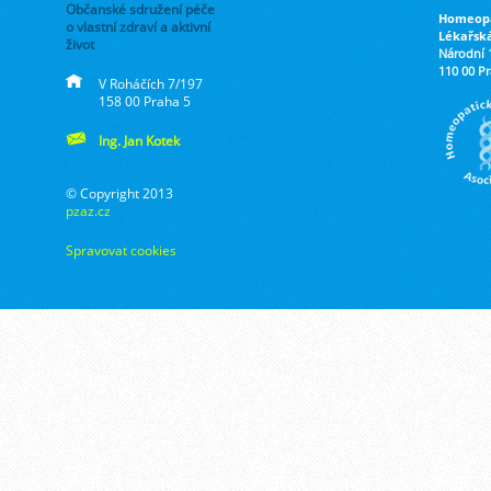
Občanské sdružení péče
Homeopa
o vlastní zdraví a aktivní
Lékařsk
život
Národní 
110 00 P
V Roháčích 7/197
158 00 Praha 5
Ing. Jan Kotek
© Copyright 2013
pzaz.cz
Spravovat cookies