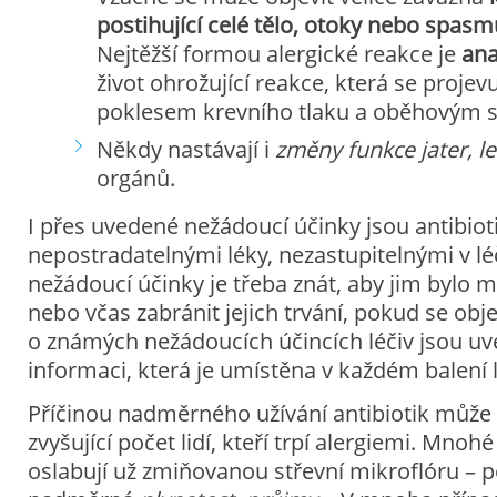
postihující celé tělo, otoky nebo spas
Nejtěžší formou alergické reakce je
ana
život ohrožující reakce, která se projev
poklesem krevního tlaku a oběhovým 
Někdy nastávají i
změny funkce jater, l
orgánů.
I přes uvedené nežádoucí účinky jsou antibiot
nepostradatelnými léky, nezastupitelnými v lé
nežádoucí účinky je třeba znát, aby jim bylo
nebo včas zabránit jejich trvání, pokud se obj
o známých nežádoucích účincích léčiv jsou uv
informaci, která je umístěna v každém balení 
Příčinou nadměrného užívání antibiotik může b
zvyšující počet lidí, kteří trpí alergiemi. Mnoh
oslabují už zmiňovanou střevní mikroflóru – p