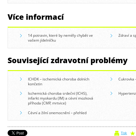
Více informací
14 potravin, které by neměly chybět ve
Zdraví a s
vašem jídelníčku
Související zdravotní problémy
ICHDK – ischemická choroba dolních
Cukrovka 
končetin
Ischemická choroba srdeční (ICHS),
Hypertenze
infarkt myokardu (IM) a cévní mozková
příhoda (CMP, mrtvice)
Cévní a žilní onemocnění – přehled
Tisk