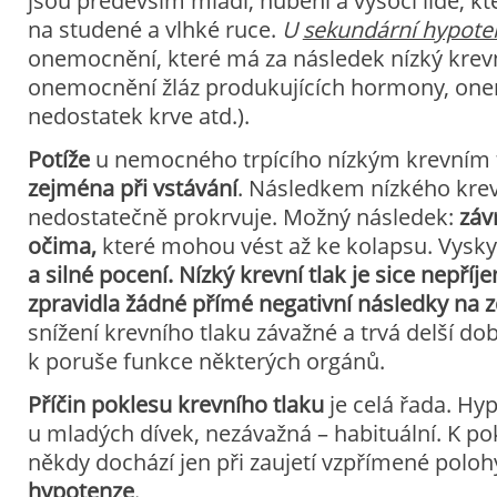
jsou především mladí, hubení a vysocí lidé, kteř
na studené a vlhké ruce.
U
sekundární hypote
onemocnění, které má za následek nízký krevní
onemocnění žláz produkujících hormony, one
nedostatek krve atd.).
Potíže
u nemocného trpícího nízkým krevním t
zejména při vstávání
. Následkem nízkého kre
nedostatečně prokrvuje. Možný následek:
záv
očima
,
které mohou vést až ke kolapsu. Vysky
a silné pocení
.
Nízký krevní tlak je sice nepří
zpravidla žádné přímé negativní následky na z
snížení krevního tlaku závažné a trvá delší dob
k poruše funkce některých orgánů.
Příčin poklesu krevního tlaku
je celá řada. Hy
u mladých dívek, nezávažná – habituální. K po
někdy dochází jen při zaujetí vzpřímené poloh
hypotenze
.