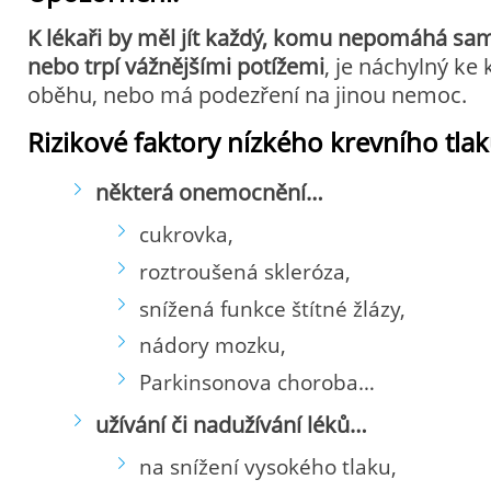
K lékaři by měl jít každý, komu nepomáhá sa
nebo trpí vážnějšími potížemi
, je náchylný ke
oběhu, nebo má podezření na jinou nemoc.
Rizikové faktory nízkého krevního tlak
některá onemocnění
…
cukrovka,
roztroušená skleróza,
snížená funkce štítné žlázy,
nádory mozku,
Parkinsonova choroba…
užívání či nadužívání léků
…
na snížení vysokého tlaku,