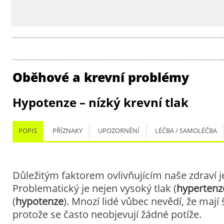
Oběhové a krevní problémy
Hypotenze – nízký krevní tlak
POPIS
PŘÍZNAKY
UPOZORNĚNÍ
LÉČBA / SAMOLÉČBA
Důležitým faktorem ovlivňujícím naše zdraví je 
Problematický je nejen vysoký tlak (
hypertenz
(
hypotenze
). Mnozí lidé vůbec nevědí, že mají 
protože se často neobjevují žádné potíže.