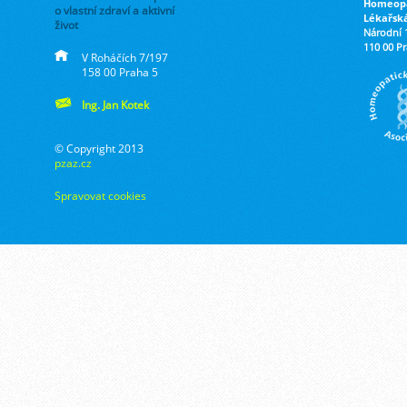
Homeopa
o vlastní zdraví a aktivní
Lékařsk
život
Národní 
110 00 P
V Roháčích 7/197
158 00 Praha 5
Ing. Jan Kotek
© Copyright 2013
pzaz.cz
Spravovat cookies