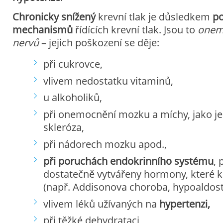
Chronicky snížený
krevní tlak je důsledkem
po
mechanismů
řídících krevní tlak. Jsou to
onemo
nervů
– jejich poškození se děje:
při cukrovce,
vlivem nedostatku vitaminů,
u alkoholiků,
při onemocnění mozku a míchy, jako je
skleróza,
při nádorech mozku apod.,
při poruchách endokrinního systému
, 
dostatečně vytvářeny hormony, které kr
(např. Addisonova choroba, hypoaldos
vlivem léků užívaných na
hypertenzi,
při těžké dehydrataci,