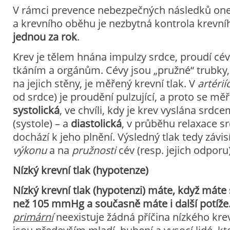
V rámci prevence nebezpečných následků on
a krevního oběhu je nezbytná kontrola krevní
jednou za rok
.
Krev je tělem hnána impulzy srdce, proudí cé
tkáním a orgánům. Cévy jsou „pružné“ trubky, 
na jejich stěny, je měřený krevní tlak. V
artérií
od srdce) je proudění pulzující, a proto se měř
systolická
, ve chvíli, kdy je krev vyslána srdc
(systole) – a
diastolická
, v průběhu relaxace s
dochází k jeho plnění. Výsledný tlak tedy závi
výkonu
a na
pružnosti
cév (resp. jejich odporu)
Nízký krevní tlak (hypotenze)
Nízký krevní tlak (hypotenzi)
máte, když
máte s
než 105 mmHg a současně máte i další potíže
primární
neexistuje žádná příčina nízkého krev