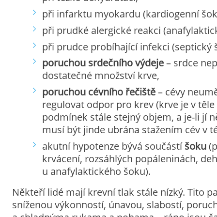
při infarktu myokardu (kardiogenní šok
při prudké alergické reakci (anafylaktic
při prudce probíhající infekci (septický 
poruchou srdečního výdeje
– srdce ne
dostatečné množství krve,
poruchou cévního řečiště
– cévy neumě
regulovat odpor pro krev (krve je v těl
podmínek stále stejný objem, a je-li jí 
musí být jinde ubrána stažením cév v tét
akutní hypotenze bývá součástí
šoku
(p
krvácení, rozsáhlých popáleninách, deh
u anafylaktického šoku).
Někteří lidé mají krevní tlak stále nízký. Tito p
sníženou výkonností, únavou, slabostí, poru