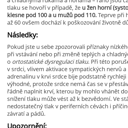
a chladnýma rukama a nohama – ráno jsou čas
tlaku se hovoří v případě, že
u žen horní (syst
klesne
pod 100 a u mužů pod 110.
Teprve při 
až 60 ovšem dochází k poškozování životně dů
Následky:
Pokud jste u sebe zpozorovali příznaky nízké
při vstávání nebo při změně teplých a chladný
o
ortostatické dysregulaci tlaku
. Při této poruš
v srdci, vlivem aktivace sympatických nervů 
adrenalinu v krvi srdce bije podstatně rychlej
výhodné, protože srdce nemá čas se v přestá
řádně naplnit krví, kterou by mohlo vhánět d
snížení tlaku může vést až k bezvědomí. Ve st
nedostatečný tlak v periferních cévách i příč
závratí a pádů.
Upozornění: