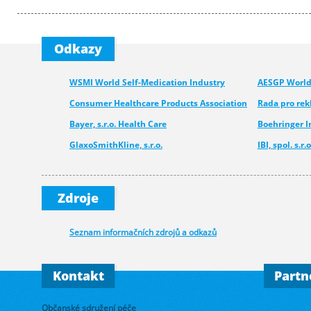
Odkazy
WSMI World Self-Medication Industry
AESGP World 
Consumer Healthcare Products Association
Rada pro re
Bayer, s.r.o. Health Care
Boehringer 
GlaxoSmithKline, s.r.o.
IBI, spol. s.r.o
Medcom - Urgo
Pfizer CHC
Novartis s.r.o.
Merck spol. s.
Zdroje
Walmark, a.s.
Seznam informačních zdrojů a odkazů
Kontakt
Partn
Občanské sdružení péče