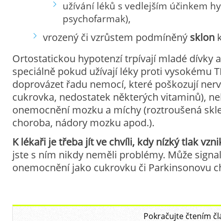
užívání léků s vedlejším účinkem h
psychofarmak),
vrozený či vzrůstem podmíněný
sklon
k
Ortostatickou hypotenzí trpívají mladé dívky a
speciálně pokud užívají léky proti vysokému
doprovázet řadu nemocí, které poškozují nerv
cukrovka, nedostatek některých vitaminů), n
onemocnění mozku a míchy (roztroušená skle
choroba, nádory mozku apod.).
K lékaři je třeba jít ve chvíli, kdy nízký tlak vzn
jste s ním nikdy neměli problémy. Může signa
onemocnění jako cukrovku či Parkinsonovu c
Pokračujte čtením čl