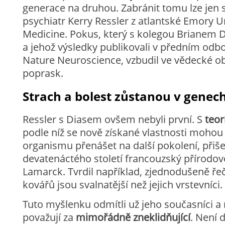
generace na druhou. Zabránit tomu lze jen s
psychiatr Kerry Ressler z atlantské Emory U
Medicine. Pokus, který s kolegou Brianem 
a jehož výsledky publikovali v předním od
Nature Neuroscience, vzbudil ve vědecké o
poprask.
Strach a bolest zůstanou v genec
Ressler s Diasem ovšem nebyli první. S
teor
podle níž se nově získané vlastnosti mohou
organismu přenášet na další pokolení, přiše
devatenáctého století francouzský přírodov
Lamarck. Tvrdil například, zjednodušeně ře
kovářů jsou svalnatější než jejich vrstevníci.
Tuto myšlenku odmítli už jeho současníci a 
považují za
mimořádně zneklidňující
. Není 