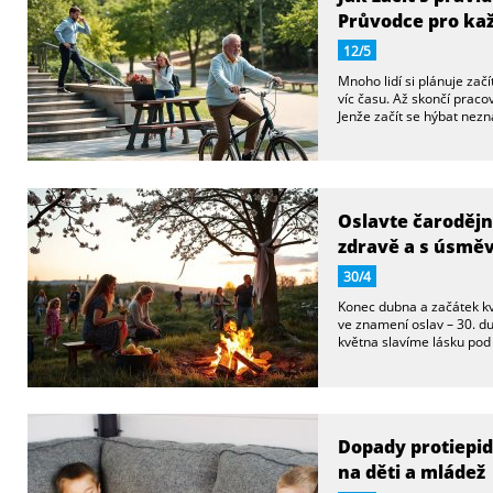
Průvodce pro ka
12/5
Mnoho lidí si plánuje zač
víc času. Až skončí pracov
Jenže začít se hýbat ne
Oslavte čarodějn
zdravě a s úsm
30/4
Konec dubna a začátek kv
ve znamení oslav – 30. d
května slavíme lásku pod 
Dopady protiepi
na děti a mládež