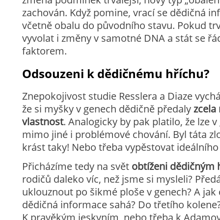
zachován. Když pomine, vrací se dědičná 
včetně obalu do původního stavu. Pokud tr
vyvolat i změny v samotné DNA a stát se 
faktorem.
Odsouzeni k dědičnému hříchu?
Znepokojivost studie Resslera a Diaze vychá
že si myšky v genech dědičně předaly
zcela
vlastnost
. Analogicky by pak platilo, že lze 
mimo jiné i problémové chování. Byl táta z
krást taky! Nebo třeba vypěstovat ideálního
Přicházíme tedy na svět
obtíženi dědičným
rodičů daleko víc, než jsme si mysleli? Pře
uklouznout po šikmé ploše v genech? A jak
dědičná informace sahá? Do třetího kolene
K pravěkým jeskyním, nebo třeba k Adamov