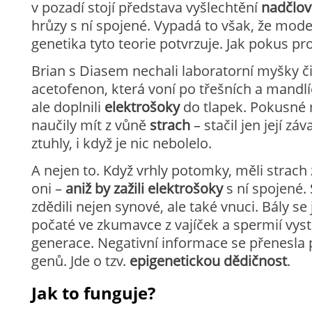
v pozadí stojí představa vyšlechtění
nadčlo
hrůzy s ní spojené. Vypadá to však, že mod
genetika tyto teorie potvrzuje. Jak pokus pr
Brian s Diasem nechali laboratorní myšky č
acetofenon, která voní po třešních a mandl
ale doplnili
elektrošoky
do tlapek. Pokusné 
naučily mít z vůně
strach
– stačil jen její z
ztuhly, i když je nic nebolelo.
A nejen to. Když vrhly potomky, měli strach
oni –
aniž by zažili elektrošoky
s ní spojené.
zdědili nejen synové, ale také vnuci. Bály se
počaté ve zkumavce z vajíček a spermií vys
generace. Negativní informace se přenesla 
genů. Jde o tzv.
epigenetickou dědičnost
.
Jak to funguje?