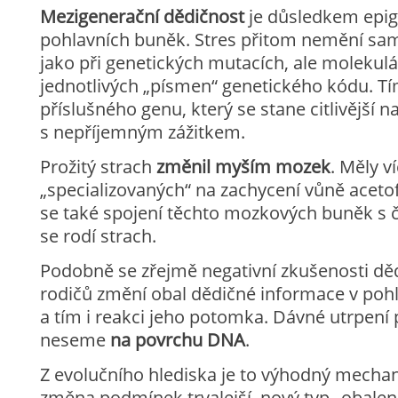
Mezigenerační dědičnost
je důsledkem epi
pohlavních buněk. Stres přitom nemění sa
jako při genetických mutacích, ale molekulá
jednotlivých „písmen“ genetického kódu. Tím
příslušného genu, který se stane citlivější 
s nepříjemným zážitkem.
Prožitý strach
změnil myším mozek
. Měly v
„specializovaných“ na zachycení vůně acetof
se také spojení těchto mozkových buněk s 
se rodí strach.
Podobně se zřejmě negativní zkušenosti dědí 
rodičů změní obal dědičné informace v poh
a tím i reakci jeho potomka. Dávné utrpení 
neseme
na povrchu DNA
.
Z evolučního hlediska je to výhodný mechani
změna podmínek trvalejší, nový typ „obale