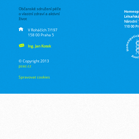
Občanské sdružení péče
Homeopa
o vlastní zdraví a aktivní
Lékařsk
život
Národní 
110 00 P
V Roháčích 7/197
158 00 Praha 5
Ing. Jan Kotek
© Copyright 2013
pzaz.cz
Spravovat cookies