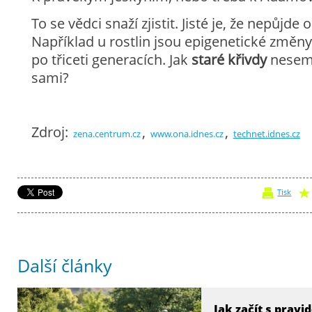
To se vědci snaží zjistit. Jisté je, že nepůjde
Například u rostlin jsou epigenetické změny
po třiceti generacích. Jak
staré křivdy
nesem
sami?
Zdroj:
,
,
zena.centrum.cz
www.ona.idnes.cz
technet.idnes.cz
Tisk
Další články
Jak začít s prav