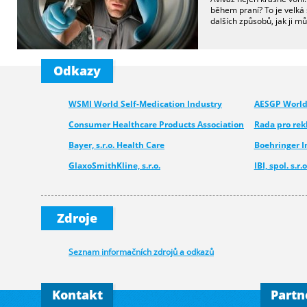
během praní? To je velká 
dalších způsobů, jak ji m
Odkazy
WSMI World Self-Medication Industry
AESGP World 
Consumer Healthcare Products Association
Rada pro re
Bayer, s.r.o. Health Care
Boehringer 
GlaxoSmithKline, s.r.o.
IBI, spol. s.r.o
Medcom - Urgo
Pfizer CHC
Novartis s.r.o.
Merck spol. s.
Zdroje
Walmark, a.s.
Seznam informačních zdrojů a odkazů
Kontakt
Partn