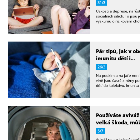
31/3
Úzkosti a deprese, nárůst
sociálních sítích. To jsou 
výzkumu o rizikovém cho
Pár tipů, jak v o
imunitu dětí i…
26/3
Na podzim a na jaře není 
vině jsou časté změny poč
dětí do kolektivu. Imunit
Používáte aviváž 
velká škoda, můž
5/7
Aviváž nejen krásně voní.