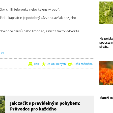
ky, chilli, feferonky nebo kajenský pepř.
 látku kapsaicin je podobný zázvoru, avšak bez jeho
i dokonce džusů nebo limonád, z nichž takto vytvoříte
Na pejsky
spousta n
si dát…
.cz
Tisk
Do oblíbených
Pošli známému
Mateří ka
Jak začít s pravidelným pohybem:
Průvodce pro každého