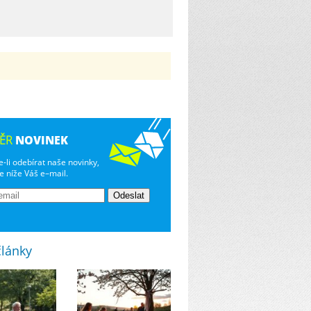
NOVINEK
ĚR
-li odebírat naše novinky,
e níže Váš e–mail.
články