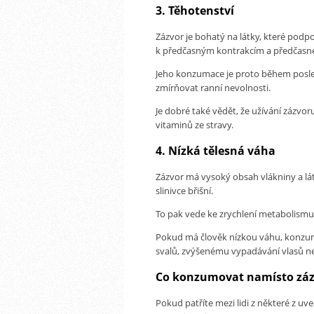
3. Těhotenství
Zázvor je bohatý na látky, které podpo
k předčasným kontrakcím a předčas
Jeho konzumace je proto během posled
zmírňovat ranní nevolnosti.
Je dobré také vědět, že užívání zázvo
vitaminů ze stravy.
4. Nízká tělesná váha
Zázvor má vysoký obsah vlákniny a lát
slinivce břišní.
To pak vede ke zrychlení metabolismu 
Pokud má člověk nízkou váhu, konzum
svalů, zvýšenému vypadávání vlasů n
Co konzumovat namísto zá
Pokud patříte mezi lidi z některé z u