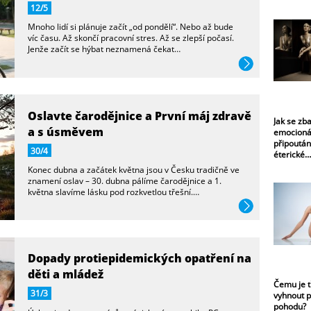
12/5
Mnoho lidí si plánuje začít „od pondělí“. Nebo až bude
víc času. Až skončí pracovní stres. Až se zlepší počasí.
Jenže začít se hýbat neznamená čekat…
Oslavte čarodějnice a První máj zdravě
Jak se zba
a s úsměvem
emocioná
připoután
30/4
éterické…
Konec dubna a začátek května jsou v Česku tradičně ve
znamení oslav – 30. dubna pálíme čarodějnice a 1.
května slavíme lásku pod rozkvetlou třešní.…
více
Dopady protiepidemických opatření na
děti a mládež
Čemu je t
31/3
vyhnout p
pohodu?