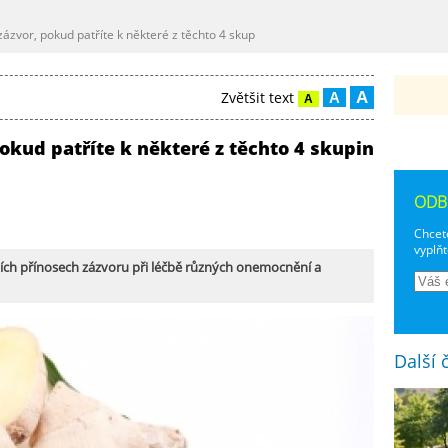
zázvor, pokud patříte k některé z těchto 4 skup
A
Zvětšit text
A
A
okud patříte k některé z těchto 4 skupin
ODB
Chcete
vyplňt
tních přínosech zázvoru při léčbě různých onemocnění a
Další 