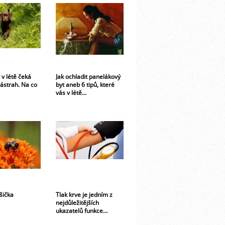
 v létě čeká
Jak ochladit panelákový
ástrah. Na co
byt aneb 6 tipů, které
vás v létě…
šička
Tlak krve je jedním z
nejdůležitějších
ukazatelů funkce…