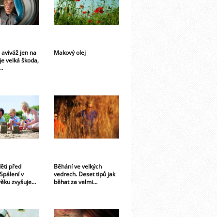
 aviváž jen na
Makový olej
je velká škoda,
…
ěti před
Běhání ve velkých
Spálení v
vedrech. Deset tipů jak
ěku zvyšuje…
běhat za velmi…