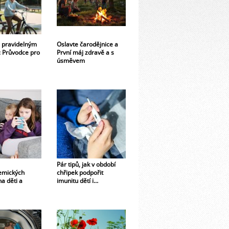
 s pravidelným
Oslavte čarodějnice a
 Průvodce pro
První máj zdravě a s
úsměvem
Pár tipů, jak v období
emických
chřipek podpořit
na děti a
imunitu dětí i…