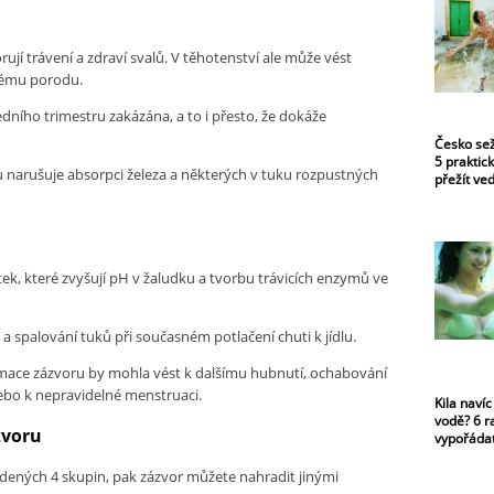
rují trávení a zdraví svalů. V těhotenství ale může vést
nému porodu.
ního trimestru zakázána, a to i přesto, že dokáže
Česko sež
5 praktick
ru narušuje absorpci železa a některých v tuku rozpustných
přežít ve
ek, které zvyšují pH v žaludku a tvorbu trávicích enzymů ve
a spalování tuků při současném potlačení chuti k jídlu.
ace zázvoru by mohla vést k dalšímu hubnutí, ochabování
ebo k nepravidelné menstruaci.
Kila navíc
vodě? 6 ra
zvoru
vypořáda
vedených 4 skupin, pak zázvor můžete nahradit jinými