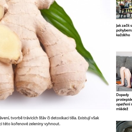
Jak začít
pohybem:
každého
Dopady
protiepid
opatření 
mládež
ní, tvorbě trávicích šťáv či detoxikaci těla. Existují však
aci této kořenové zeleniny vyhnout.