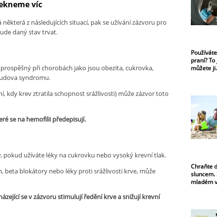
řekneme víc
á některá z následujících situací, pak se užívání zázvoru pro
bude daný stav trvat.
Používáte
praní? To 
dy prospěšný při chorobách jako jsou obezita, cukrovka,
můžete ji
naudova syndromu.
, kdy krev ztratila schopnost srážlivosti) může zázvor toto
teré se na hemofilii předepisují.
, pokud užíváte léky na cukrovku nebo vysoký krevní tlak.
Chraňte d
 beta blokátory nebo léky proti srážlivosti krve, může
sluncem. 
mladém v
ázející se v zázvoru stimulují ředění krve a snižují krevní