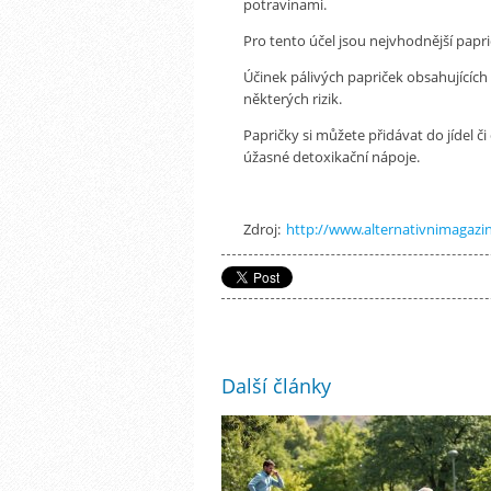
potravinami.
Pro tento účel jsou nejvhodnější paprič
Účinek pálivých papriček obsahujících
některých rizik.
Papričky si můžete přidávat do jídel č
úžasné detoxikační nápoje.
Zdroj:
http://www.alternativnimagazin
Další články