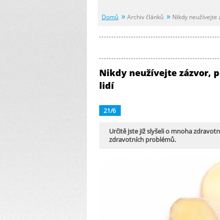
Domů
Archiv článků
Nikdy neužívejte 
Nikdy neužívejte zázvor, p
lidí
21/6
Určitě jste již slyšeli o mnoha zdravo
zdravotních problémů.