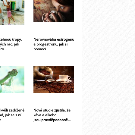
ehnou tropy.
Nerovnováha estrogenu
ých rad, jak
a progestronu, jak si
dro…
pomoci
 kvůli zadržené
Nová studie zjistila, že
d, jak se s ní
káva a alkohol
t
jsou pravděpodobně…