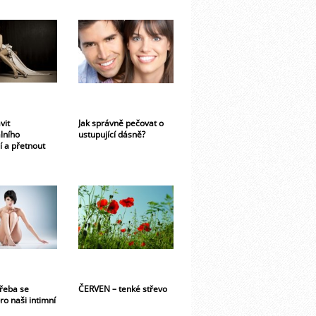
vit
Jak správně pečovat o
lního
ustupující dásně?
í a přetnout
řeba se
ČERVEN – tenké střevo
ro naši intimní