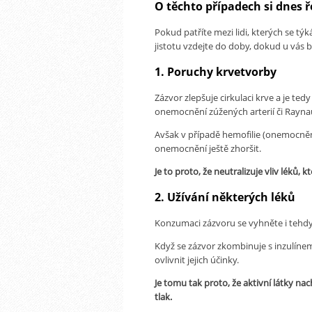
O těchto případech si dnes 
Pokud patříte mezi lidi, kterých se týk
jistotu vzdejte do doby, dokud u vás 
1. Poruchy krvetvorby
Zázvor zlepšuje cirkulaci krve a je te
onemocnění zúžených arterií či Ray
Avšak v případě hemofilie (onemocnění
onemocnění ještě zhoršit.
Je to proto, že neutralizuje vliv léků, k
2. Užívání některých léků
Konzumaci zázvoru se vyhněte i tehdy
Když se zázvor zkombinuje s inzulínem,
ovlivnit jejich účinky.
Je tomu tak proto, že aktivní látky nach
tlak.