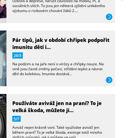
Úzkosti a deprese, nárůst závislostí na mobilu, PC a
sociálních sítích. To jsou jen některá zjištění unikátního
výzkumu o rizikovém chování žáků 2.…
více
Pár tipů, jak v období chřipek podpořit
imunitu dětí i…
26/3
Na podzim a na jaře není o virózy a chřipky nouze. Na
vině jsou časté změny počasí, střídání teplot a návrat
dětí do kolektivu. Imunita dostává…
více
Používáte aviváž jen na praní? To je
velká škoda, můžete ji…
5/7
Aviváž nejen krásně voní. Také využíváte aviváž jen
během praní? To je velká škoda, existuje totiž mnoho
dalších způsobů, jak ji můžete ve vaší…